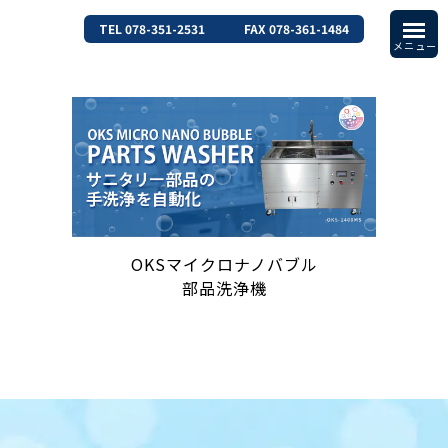
TEL 078-351-2531
FAX 078-361-1484
OKSマイクロナノバブル
部品洗浄機