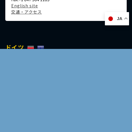
English site
交通・アクセス
JA
ドイツ
デュッセルドルフ事務所
Immermannstraße 38,
40210 Düsseldorf,Germany
Tel:+49-211-1623-596
Fax:+49-211-1623-597