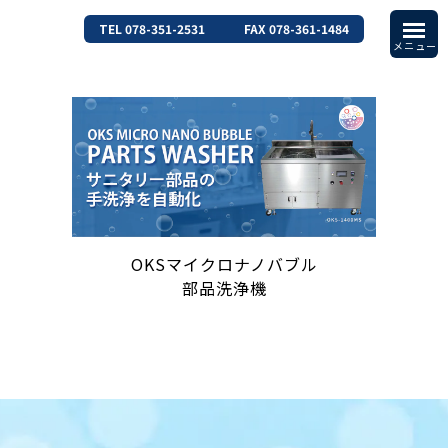
TEL 078-351-2531
FAX 078-361-1484
OKSマイクロナノバブル
部品洗浄機