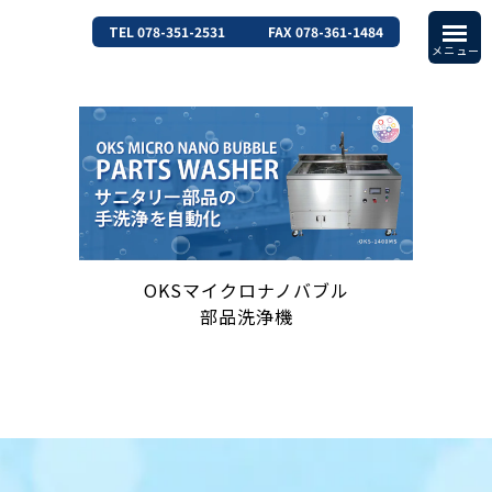
TEL 078-351-2531
FAX 078-361-1484
OKSマイクロナノバブル
部品洗浄機