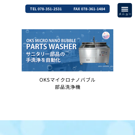
TEL 078-351-2531
FAX 078-361-1484
OKSマイクロナノバブル
部品洗浄機