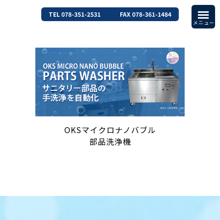
TEL 078-351-2531
FAX 078-361-1484
OKSマイクロナノバブル
部品洗浄機