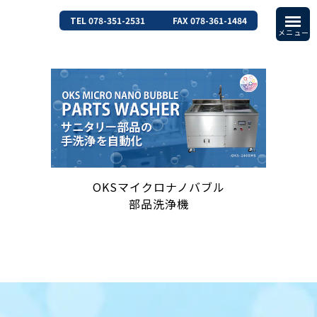
TEL 078-351-2531
FAX 078-361-1484
OKSマイクロナノバブル
部品洗浄機