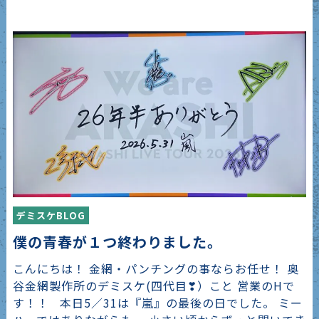
デミスケBLOG
僕の青春が１つ終わりました。
こんにちは！ 金網・パンチングの事ならお任せ！ 奥
谷金網製作所のデミスケ(四代目❣）こと 営業のHで
す！！ 本日5／31は『嵐』の最後の日でした。 ミー