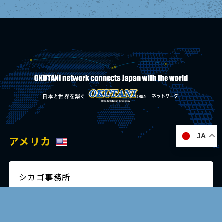
JA
アメリカ
シカゴ事務所
c/o ITA, Inc. 150 Pierce Rd.,
Itasca, IL 60143, USA
Tel:+1 847 364 1121