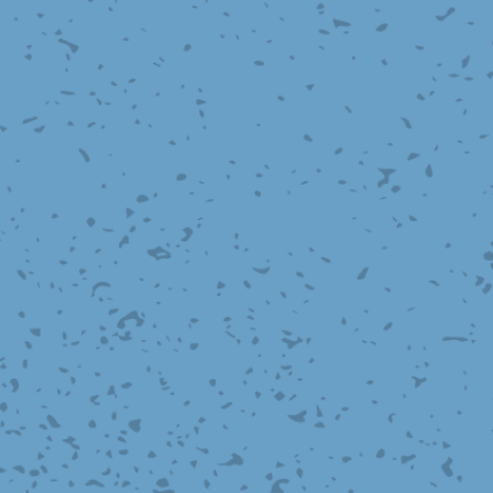
ーダーシート
）
NCHING）
ンチング™
キスパンドメタル
RTP EXメッシュ『CF
レーチング
ON』
イヤーメッシュデミスター
留用填充物
ミスター加工品
接金網
ァインメッシュ
ァインメッシュ加工品
子ビームドリル加工
BD電子ビームドリル加工
軸同時・微細ドリリング・
ーザースクリーン
考データ
ーター・ザグリ加工(金型レ
生プラスチック用レーザー
粒機用消耗部品
砕機用消耗部品
ィルター