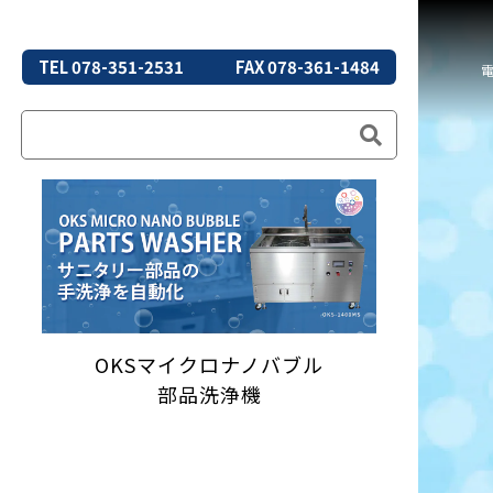
TEL 078-351-2531
FAX 078-361-1484
OKSマイクロナノバブル
部品洗浄機