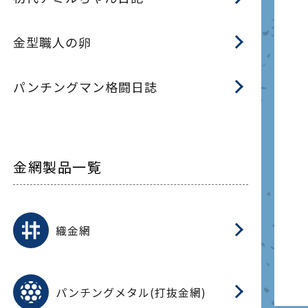
金型職人の卵
パンチングマン格闘日誌
金網製品一覧
平
平
綾
綾
特
マ
マ
平
綾
ク
ロ
フ
ト
タ
振
J
ワ
菱
亀
装
ワ
織
織金網
(
(
金
在
造
遠
ス
ス
ス
O
二
耐
エ
樹
セ
CF
大
C.
開
重
パ
パンチングメタル(打抜金網)
SU
標
在
メ
（
樹
（
（X
グ