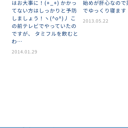
はお大事に！(+_+) かかっ
始めが肝心なので
てない方はしっかりと予防
でゆっくり寝ます 
しましょう！ヽ(^o^)丿 こ
2013.05.22
の前テレビでやっていたの
ですが、 タミフルを飲むと
わ…
2014.01.29
織金網
織金網網目一覧表
織金網
織金網網目一覧表
殊線材メッシュ網目一覧
グネステン
グネステン
畳織金網
畳織金網
リンプ織金網
ッククリンプ織金網
ラットトップ織金網
ンキャップ織金網
イロッド織金網
動篩用金網について
IS試験用ふるい
イヤーネットコンベヤー
形金網
甲金網
飾用織金網
イヤーゲージ（線番）
金網加工品
金網
金網網目一覧表
®
®
滑面式金網)
長目金網)
型パターン
庫リスト
粒機及び粉砕機用
心分離機用
ーパーパンチング™
ーパーパンチング™
ーパーパンチング™
DSサニタリーストレーナー™
相ステンレス鋼パンチング
摩耗鋼板HARDOX®
ンボス・ディンプル加工
脂パンチング™
レクト カラー・サイズ
RTP
開孔率パンチング™
G.P/コンピューター
孔率自動計算(%)
量自動計算(kg)
ンチングメタル加工品
PER PUNCHING™
準金型リスト
庫リスト
タル™
プラスチックパンチング）
脂パンチング™（PVC）
炭素繊維強化熱可塑性樹
-OPEN AREA
ラフィックパンチング