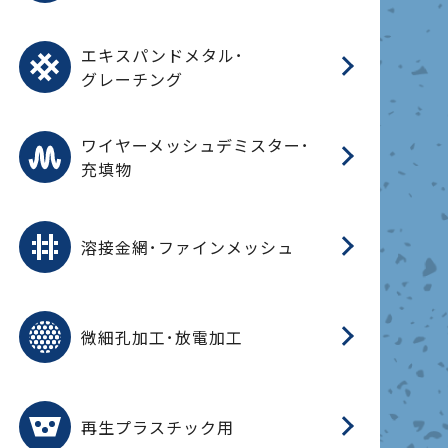
オ
脂
PU
パ
エ
CF
グ
エキスパンドメタル･
T
グレーチング
ワ
蒸
デ
ワイヤーメッシュデミスター･
充填物
溶
フ
フ
溶接金網･ファインメッシュ
電
E
多
レ
微細孔加工･放電加工
参
ル
ス)
再
造
粉
再生プラスチック用
フ