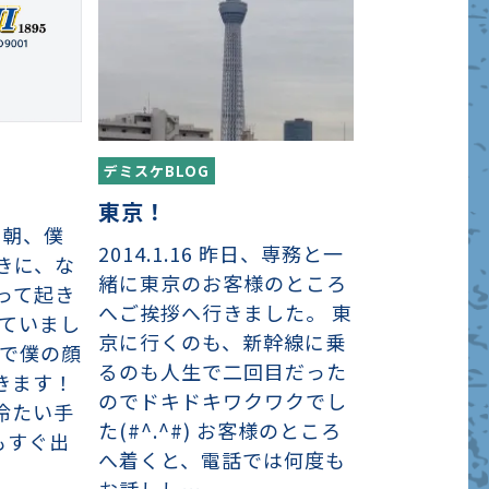
デミスケBLOG
東京！
日の朝、僕
2014.1.16 昨日、専務と一
きに、な
緒に東京のお客様のところ
って起き
へご挨拶へ行きました。 東
っていまし
京に行くのも、新幹線に乗
みで僕の顔
るのも人生で二回目だった
きます！
のでドキドキワクワクでし
冷たい手
た(#^.^#) お客様のところ
てもすぐ出
へ着くと、電話では何度も