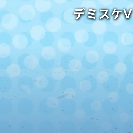
デミスケⅤ