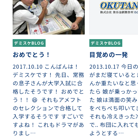
デミスケBLOG
デミスケBLOG
目覚めの一発
おめでとう！
2013.10.17 今
2017.10.10 こんばんは！
がまだ寝ていると
デミスケです！ 先日、常務
んか重たいなと思
の息子さんが大学入試に合
たら 娘が乗っか
格したそうです！ おめでと
た 娘は満面の笑
う！！ 😆 それもアメフト
をぺちぺち叩いて
のセレクションで合格して
それも冷えきった
入学するそうです すごいで
で.. 布団に入れ
すよね！ これもドラマがあ
ようとする…
りまし…