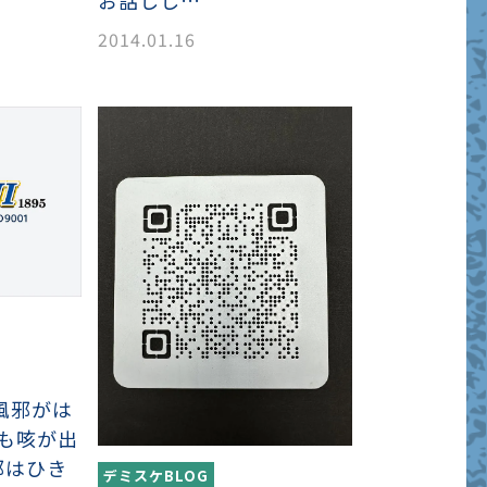
お話しし…
2014.01.16
近、風邪がは
僕も咳が出
邪はひき
デミスケBLOG