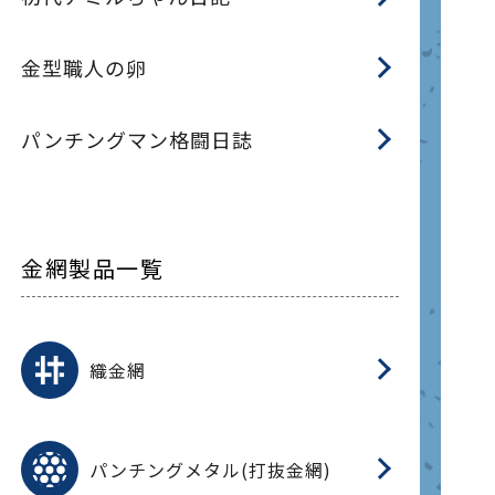
金型職人の卵
パンチングマン格闘日誌
金網製品一覧
平
平
綾
綾
特
マ
マ
平
綾
ク
ロ
フ
ト
タ
振
J
ワ
菱
亀
装
ワ
織
織金網
(
(
金
在
造
遠
ス
ス
ス
O
二
耐
エ
樹
セ
CF
大
C.
開
重
パ
パンチングメタル(打抜金網)
SU
標
在
メ
（
樹
（
（X
グ