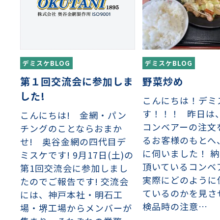
ーダーシート
）
NCHING）
ンチング™
キスパンドメタル
RTP EXメッシュ『CF
レーチング
ON』
デミスケBLOG
デミスケBLOG
イヤーメッシュデミスター
留用填充物
ミスター加工品
第１回交流会に参加しま
野菜炒め
した!
こんにちは！デミ
接金網
ァインメッシュ
ァインメッシュ加工品
す！！！ 昨日は
こんにちは! 金網・パン
コンベアーの注文
チングのことならおまか
るお客様のもとへ
せ! 奥谷金網の四代目デ
に伺いました！ 
子ビームドリル加工
BD電子ビームドリル加工
軸同時・微細ドリリング・
ーザースクリーン
ミスケです! 9月17日(土)の
考データ
ーター・ザグリ加工(金型レ
頂いているコンベ
第1回交流会に参加しまし
実際にどのように
たのでご報告です! 交流会
ているのかを見さ
には、神戸本社・明石工
生プラスチック用レーザー
粒機用消耗部品
砕機用消耗部品
検品時の注意…
場・堺工場からメンバーが
ィルター