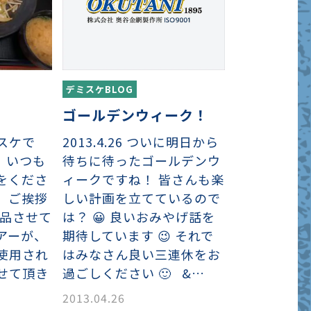
デミスケBLOG
ゴールデンウィーク！
2013.4.26 ついに明日から
スケで
待ちに待ったゴールデンウ
、いつも
ィークですね！ 皆さんも楽
をくださ
しい計画を立てているので
、ご挨拶
は？ 😀 良いおみやげ話を
納品させて
期待しています 😉 それで
アーが、
はみなさん良い三連休をお
使用され
過ごしください 🙂 &…
せて頂き
2013.04.26