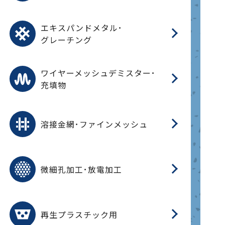
オ
脂
PU
パ
エ
CF
グ
エキスパンドメタル･
T
グレーチング
ワ
蒸
デ
ワイヤーメッシュデミスター･
充填物
溶
フ
フ
溶接金網･ファインメッシュ
電
E
多
レ
微細孔加工･放電加工
参
ル
ス)
再
造
粉
再生プラスチック用
フ