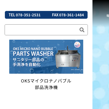
TEL 078-351-2531
FAX 078-361-1484
OKSマイクロナノバブル
部品洗浄機