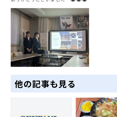
他の記事も見る
織金網
織金網網目一覧表
織金網
織金網網目一覧表
殊線材メッシュ網目一覧
グネステン
グネステン
畳織金網
畳織金網
リンプ織金網
ッククリンプ織金網
ラットトップ織金網
ンキャップ織金網
イロッド織金網
動篩用金網について
IS試験用ふるい
イヤーネットコンベヤー
形金網
甲金網
飾用織金網
イヤーゲージ（線番）
金網加工品
金網
金網網目一覧表
®
®
滑面式金網)
長目金網)
型パターン
庫リスト
粒機及び粉砕機用
心分離機用
ーパーパンチング™
ーパーパンチング™
ーパーパンチング™
DSサニタリーストレーナー™
相ステンレス鋼パンチング
摩耗鋼板HARDOX®
ンボス・ディンプル加工
脂パンチング™
レクト カラー・サイズ
RTP
開孔率パンチング™
G.P/コンピューター
孔率自動計算(%)
量自動計算(kg)
ンチングメタル加工品
PER PUNCHING™
準金型リスト
庫リスト
タル™
プラスチックパンチング）
脂パンチング™（PVC）
炭素繊維強化熱可塑性樹
-OPEN AREA
ラフィックパンチング