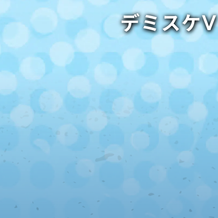
デミスケⅤ