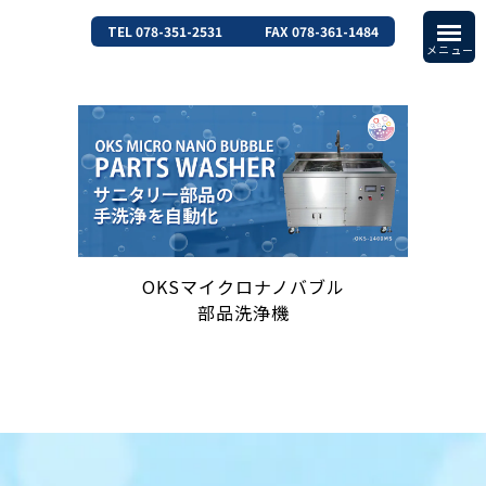
TEL 078-351-2531
FAX 078-361-1484
OKSマイクロナノバブル
部品洗浄機