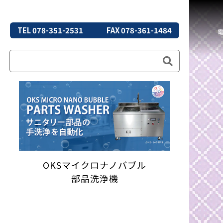
TEL 078-351-2531
FAX 078-361-1484
OKSマイクロナノバブル
部品洗浄機