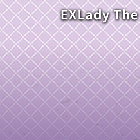
EXLady The