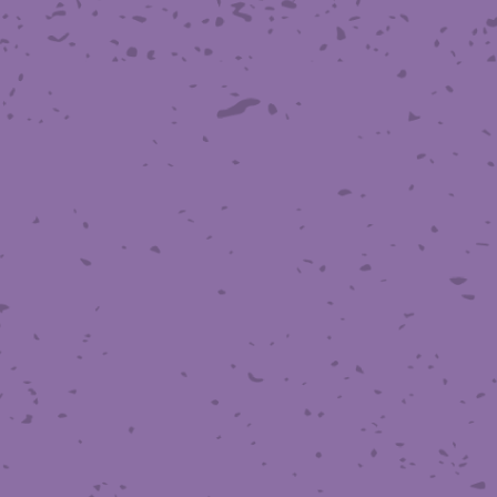
織金網
織金網網目一覧表
織金網
織金網網目一覧表
殊線材メッシュ網目一覧
グネステン
グネステン
畳織金網
畳織金網
リンプ織金網
ッククリンプ織金網
ラットトップ織金網
ンキャップ織金網
イロッド織金網
動篩用金網について
IS試験用ふるい
イヤーネットコンベヤー
形金網
甲金網
飾用織金網
イヤーゲージ（線番）
金網加工品
金網
金網網目一覧表
®
®