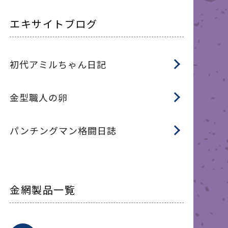
エキサイトブログ
初代アミルちゃん日記
金型職人の卵
パンチングマン格闘日誌
金網製品一覧
平
平
綾
綾
特
マ
マ
平
綾
ク
ロ
フ
ト
タ
振
J
ワ
菱
亀
装
ワ
織