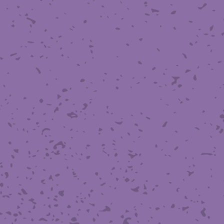
滑面式金網)
長目金網)
型パターン
庫リスト
粒機及び粉砕機用
心分離機用
ーパーパンチング™
ーパーパンチング™
ーパーパンチング™
DSサニタリーストレーナー™
相ステンレス鋼パンチング
摩耗鋼板HARDOX®
ンボス・ディンプル加工
脂パンチング™
レクト カラー・サイズ
RTP
開孔率パンチング™
G.P/コンピューター
孔率自動計算(%)
量自動計算(kg)
ンチングメタル加工品
PER PUNCHING™
準金型リスト
庫リスト
タル™
プラスチックパンチング）
脂パンチング™（PVC）
炭素繊維強化熱可塑性樹
-OPEN AREA
ラフィックパンチング
ーダーシート
）
NCHING）
ンチング™
キスパンドメタル
RTP EXメッシュ『CF
レーチング
ON』
イヤーメッシュデミスター
留用填充物
ミスター加工品
接金網
ァインメッシュ
ァインメッシュ加工品
子ビームドリル加工
BD電子ビームドリル加工
軸同時・微細ドリリング・
ーザースクリーン