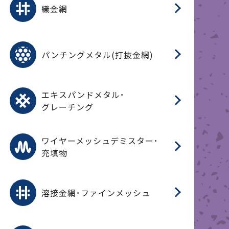
織金網
(
(
金
在
造
遠
ス
ス
ス
O
二
耐
エ
樹
セ
CF
大
C.
開
重
パ
パンチングメタル(打抜金網)
SU
標
在
メ
（
樹
（
（X
グ
オ
脂
PU
パ
エ
CF
グ
エキスパンドメタル･
T
グレーチング
ワ
蒸
デ
ワイヤーメッシュデミスター･
充填物
溶
フ
フ
溶接金網･ファインメッシュ
電
E
多
レ