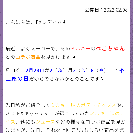
公開日：2022.02.08
こんにちは、
EX
レディです！
ぺこちゃん
最近、よくスーパーで、あの
ミルキー
の
との
コラボ商品
を見かけます
👀
不
母曰く、
2
月
28
日
が
2
（
ふ
）月
2
（
じ
）
8
（
や
）日で
二家の日
だからではないかとのことです
💡
先日私がご紹介した
ミルキー味のポテトチップス
や、
ミスト
&
キャッチャーが紹介していた
ミルキー味のア
イス
、他にも
ジュース
などの様々なコラボ商品を見か
けますが、先日、それを上回る
?
おもしろい商品を発