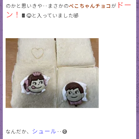
ドー
のかと思いきや‥まさかの
ぺこちゃんチョコ
が
ン！
🍫😋
と入っていました
🤣
シュール
なんだか、
‥
😅