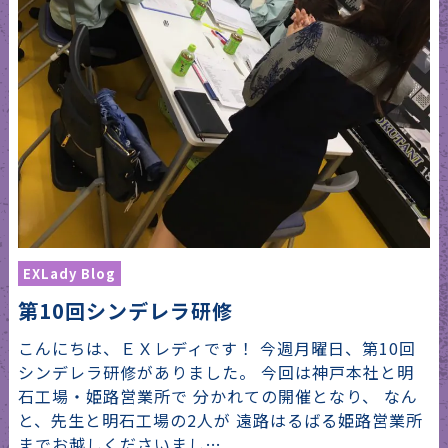
EXLady Blog
第10回シンデレラ研修
こんにちは、ＥＸレディです！ 今週月曜日、第10回
シンデレラ研修がありました。 今回は神戸本社と明
石工場・姫路営業所で 分かれての開催となり、 なん
と、先生と明石工場の2人が 遠路はるばる姫路営業所
までお越しくださいまし…