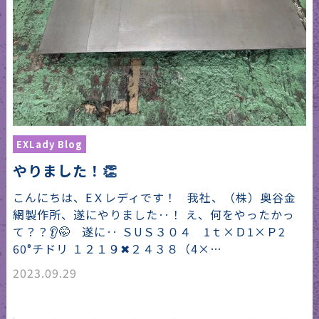
EXLady Blog
やりました！👏
こんにちは、EＸレディです！ 我社、（株）奥谷金
網製作所、遂にやりました‥！ え、何をやったかっ
て？？👂🤭 遂に‥ ＳUＳ３０４ 1ｔ×Ｄ1×Ｐ2
60°チドリ １２１９✖︎２４３８（4×…
2023.09.29