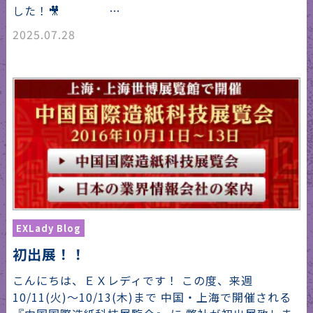
した！🎥 …
2025.07.28
EXLady Blog
初出展！！
こんにちは、ＥＸレディです！ この度、来週
10/11(火)～10/13(木)まで 中国・上海で開催される