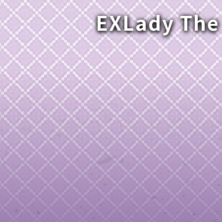
EXLady The