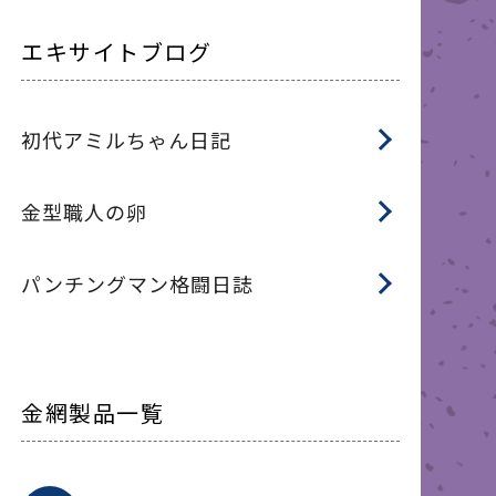
エキサイトブログ
初代アミルちゃん日記
金型職人の卵
パンチングマン格闘日誌
金網製品一覧
平
平
綾
綾
特
マ
マ
平
綾
ク
ロ
フ
ト
タ
振
J
ワ
菱
亀
装
ワ
織