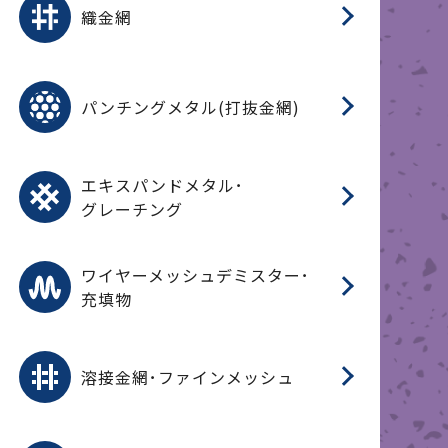
織金網
(
(
金
在
造
遠
ス
ス
ス
O
二
耐
エ
樹
セ
CF
大
C.
開
重
パ
パンチングメタル(打抜金網)
SU
標
在
メ
（
樹
（
（X
グ
オ
脂
PU
パ
エ
CF
グ
エキスパンドメタル･
T
グレーチング
ワ
蒸
デ
ワイヤーメッシュデミスター･
充填物
溶
フ
フ
溶接金網･ファインメッシュ
電
E
多
レ