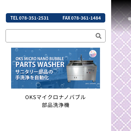
TEL 078-351-2531
FAX 078-361-1484
OKSマイクロナノバブル
部品洗浄機