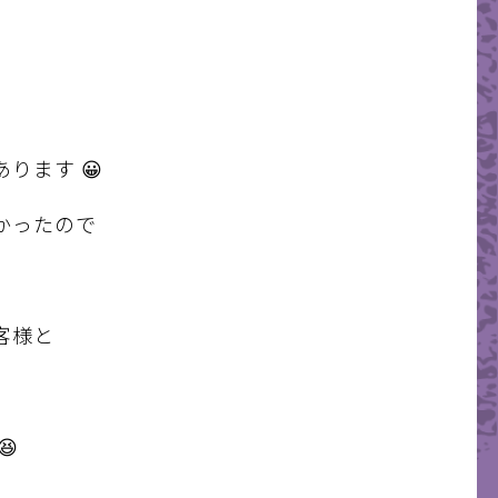
ります 😀
かったので
客様と
