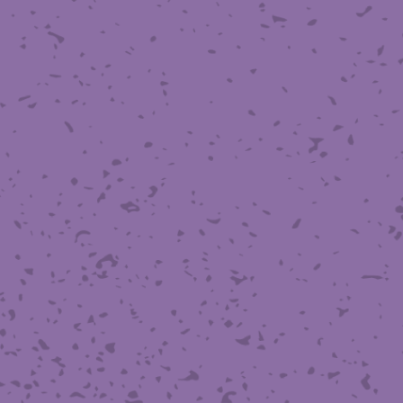
滑面式金網)
長目金網)
型パターン
庫リスト
粒機及び粉砕機用
心分離機用
ーパーパンチング™
ーパーパンチング™
ーパーパンチング™
DSサニタリーストレーナー™
相ステンレス鋼パンチング
摩耗鋼板HARDOX®
ンボス・ディンプル加工
脂パンチング™
レクト カラー・サイズ
RTP
開孔率パンチング™
G.P/コンピューター
孔率自動計算(%)
量自動計算(kg)
ンチングメタル加工品
PER PUNCHING™
準金型リスト
庫リスト
タル™
プラスチックパンチング）
脂パンチング™（PVC）
炭素繊維強化熱可塑性樹
-OPEN AREA
ラフィックパンチング
ーダーシート
）
NCHING）
ンチング™
キスパンドメタル
RTP EXメッシュ『CF
レーチング
ON』
イヤーメッシュデミスター
留用填充物
ミスター加工品
接金網
ァインメッシュ
ァインメッシュ加工品
子ビームドリル加工
BD電子ビームドリル加工
軸同時・微細ドリリング・
ーザースクリーン