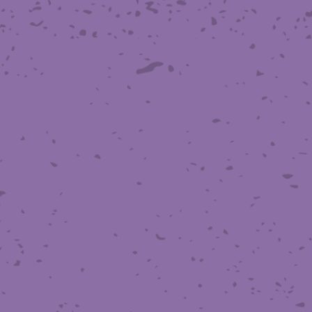
織金網
織金網網目一覧表
織金網
織金網網目一覧表
殊線材メッシュ網目一覧
グネステン
グネステン
畳織金網
畳織金網
リンプ織金網
ッククリンプ織金網
ラットトップ織金網
ンキャップ織金網
イロッド織金網
動篩用金網について
IS試験用ふるい
イヤーネットコンベヤー
形金網
甲金網
飾用織金網
イヤーゲージ（線番）
金網加工品
金網
金網網目一覧表
®
®