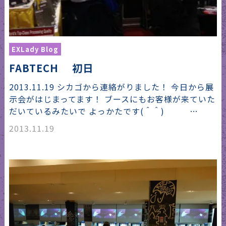
EXLady Blog
FABTECH 初日
2013.11.19 シカゴから連絡がりました！ 今日から展
示会がはじまってます！ ブースにもお客様が来ていた
だいているみたいで よっかたです(＾＾) …
2013.11.19