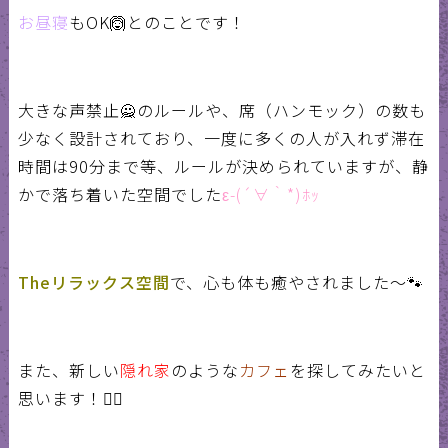
お昼寝
もOK🙆とのことです！
大きな声禁止🙅のルールや、席（ハンモック）の数も
少なく設計されており、一度に多くの人が入れず滞在
時間は90分まで等、ルールが決められていますが、静
かで落ち着いた空間でした
ε-(´∀｀*)ﾎｯ
Theリラックス空間
で、心も体も癒やされました〜🐾
また、新しい
隠れ家
のような
カフェ
を探してみたいと
思います！🕵‍♂