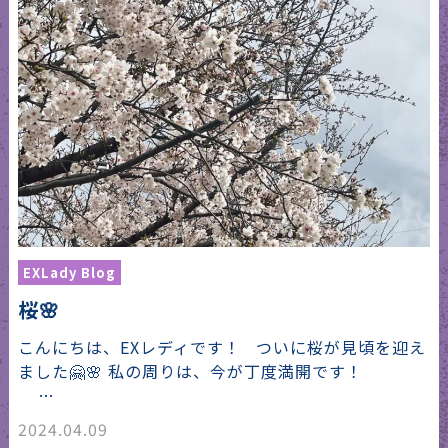
EXLady Blog
桜🌸
こんにちは、EXレディです！ ついに桜が見頃を迎え
ました🤗🌸 私の周りは、今が丁度満開です！
…
2024.04.09