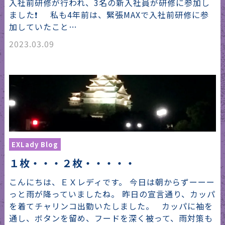
入社前研修が行われ、3名の新入社員が研修に参加し
ました❗️ 私も4年前は、緊張MAXで入社前研修に参
加していたこと…
2023.03.09
EXLady Blog
１枚・・・２枚・・・・・
こんにちは、ＥＸレディです。 今日は朝からずーーー
っと雨が降っていましたね。 昨日の宣言通り、カッパ
を着てチャリンコ出勤いたしました。 カッパに袖を
通し、ボタンを留め、フードを深く被って、雨対策も