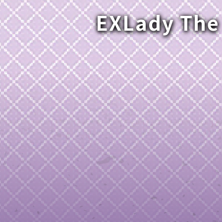
EXLady The