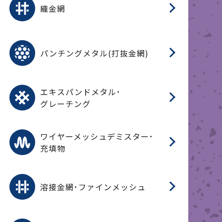
織金網
(
(
金
在
造
遠
ス
ス
ス
O
二
耐
エ
樹
セ
CF
大
C.
開
重
パ
パンチングメタル(打抜金網)
SU
標
在
メ
（
樹
（
（X
グ
オ
脂
PU
パ
エ
CF
グ
エキスパンドメタル･
T
グレーチング
ワ
蒸
デ
ワイヤーメッシュデミスター･
充填物
溶
フ
フ
溶接金網･ファインメッシュ
電
E
多
レ