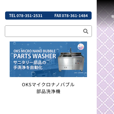
TEL 078-351-2531
FAX 078-361-1484
OKSマイクロナノバブル
部品洗浄機