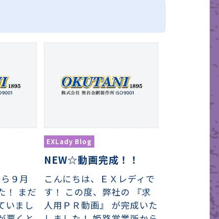
EXLady Blog
NEW☆動画完成！！
日から９月
こんにちは、ＥＸレディで
た！ まだ
す！ この度、弊社の 『求
ていまし
人用ＰＲ動画』 が完成いた
が悪くと
しました！ 姫路営業所から