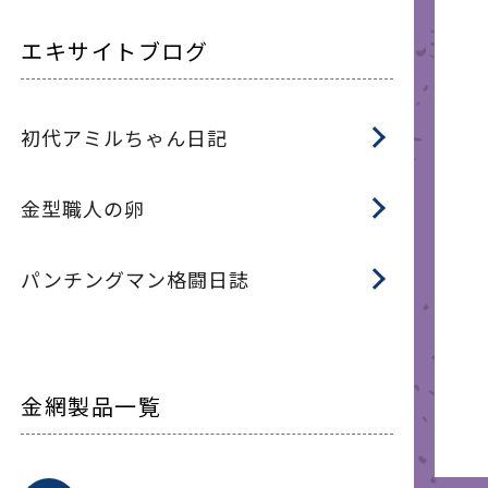
エキサイトブログ
初代アミルちゃん日記
金型職人の卵
パンチングマン格闘日誌
金網製品一覧
平
平
綾
綾
特
マ
マ
平
綾
ク
ロ
フ
ト
タ
振
J
ワ
菱
亀
装
ワ
織