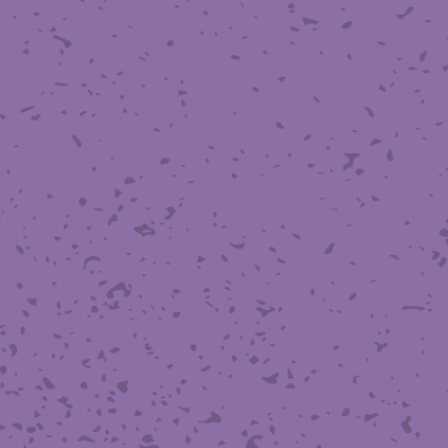
滑面式金網)
長目金網)
型パターン
庫リスト
粒機及び粉砕機用
心分離機用
ーパーパンチング™
ーパーパンチング™
ーパーパンチング™
DSサニタリーストレーナー™
相ステンレス鋼パンチング
摩耗鋼板HARDOX®
ンボス・ディンプル加工
脂パンチング™
レクト カラー・サイズ
RTP
開孔率パンチング™
G.P/コンピューター
孔率自動計算(%)
量自動計算(kg)
ンチングメタル加工品
PER PUNCHING™
準金型リスト
庫リスト
タル™
プラスチックパンチング）
脂パンチング™（PVC）
炭素繊維強化熱可塑性樹
-OPEN AREA
ラフィックパンチング
ーダーシート
）
NCHING）
ンチング™
キスパンドメタル
RTP EXメッシュ『CF
レーチング
ON』
イヤーメッシュデミスター
留用填充物
ミスター加工品
接金網
ァインメッシュ
ァインメッシュ加工品
子ビームドリル加工
BD電子ビームドリル加工
軸同時・微細ドリリング・
ーザースクリーン