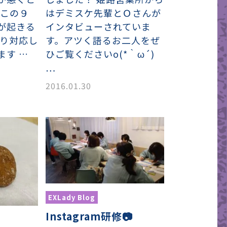
 この９
はデミスケ先輩とＯさんが
が起きる
インタビューされていま
かり対応し
す。アツく語るお二人をぜ
ます …
ひご覧くださいo(*｀ω´)
…
2016.01.30
EXLady Blog
Instagram研修📷