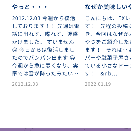
やっと・・・
なぜか美味しい
2012.12.03 今週から復活
こんにちは、EX
しております！！ 先週は電
す！ 先程の投稿
話に出れず、喋れず、迷惑
き、今回はなぜか
かけました。 すいません
やつをご紹介した
😥 今日からは復活しまし
ます！ それは‥
たのでバンバン出ます 😀
パーや駄菓子屋さ
今週から急に寒くなり、実
ている小さなドー
家では雪が降ったみたい…
す！ &nb…
2012.12.03
2022.01.19
織金網
織金網網目一覧表
織金網
織金網網目一覧表
殊線材メッシュ網目一覧
グネステン
グネステン
畳織金網
畳織金網
リンプ織金網
ッククリンプ織金網
ラットトップ織金網
ンキャップ織金網
イロッド織金網
動篩用金網について
IS試験用ふるい
イヤーネットコンベヤー
形金網
甲金網
飾用織金網
イヤーゲージ（線番）
金網加工品
金網
金網網目一覧表
®
®