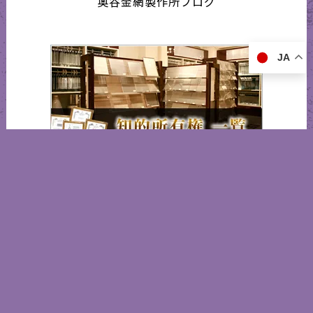
奥谷金網製作所ブログ
JA
知的所有権 一覧