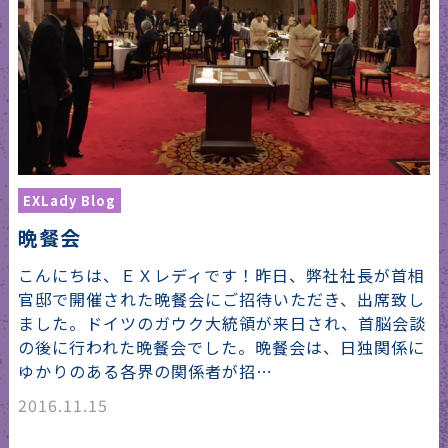
EXLady Blog
晩餐会
こんにちは、ＥＸレディです！昨日、弊社社長が首相
官邸で開催された晩餐会にご招待いただき、出席致し
ました。ドイツのガウク大統領が来日され、首脳会談
の後に行われた晩餐会でした。晩餐会は、日独関係に
ゆかりのある各界の関係者が招…
2016.11.15