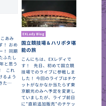
EXLady Blog
日はこあみ
国立競技場＆ハリポタ堪
す！ おめ
能の旅
ー！ 同期
たふたし
こんにちは、EXレディで
１年と思う
す！ 先日、初めて国立競
！ これ
技場でのライブに参戦しま
けるよう
した！ 今回のライブはチケ
きた…
ットがなかなか当たらず東
京観光のみへ予定を変更し
ていましたが、ライブ前日
に"直前追加販売"のチケッ