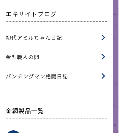
エキサイトブログ
初代アミルちゃん日記
金型職人の卵
パンチングマン格闘日誌
金網製品一覧
平
平
綾
綾
特
マ
マ
平
綾
ク
ロ
フ
ト
タ
振
J
ワ
菱
亀
装
ワ
織