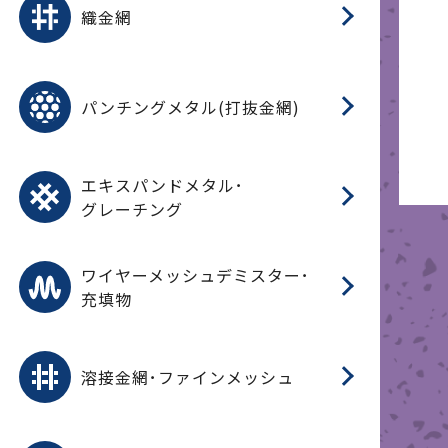
織金網
(
(
金
在
造
遠
ス
ス
ス
O
二
耐
エ
樹
セ
CF
大
C.
開
重
パ
パンチングメタル(打抜金網)
SU
標
在
メ
（
樹
（
（X
グ
オ
脂
PU
パ
エ
CF
グ
エキスパンドメタル･
T
グレーチング
ワ
蒸
デ
ワイヤーメッシュデミスター･
充填物
溶
フ
フ
溶接金網･ファインメッシュ
電
E
多
レ