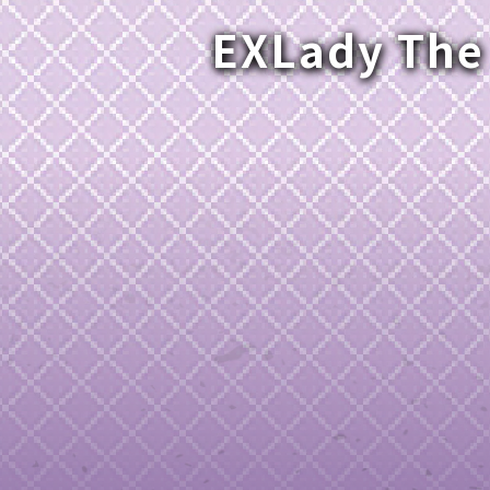
EXLady The