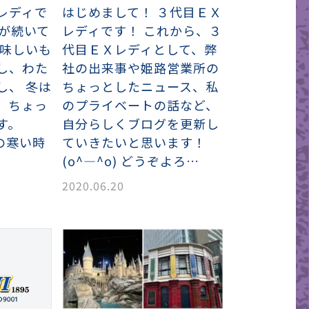
レディで
はじめまして！ ３代目ＥＸ
日が続いて
レディです！ これから、３
美味しいも
代目ＥＸレディとして、弊
し、わた
社の出来事や姫路営業所の
し、 冬は
ちょっとしたニュース、私
、ちょっ
のプライベートの話など、
す。
自分らしくブログを更新し
の寒い時
ていきたいと思います！
(o^―^o) どうぞよろ…
2020.06.20