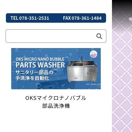
TEL 078-351-2531
FAX 078-361-1484
OKSマイクロナノバブル
部品洗浄機