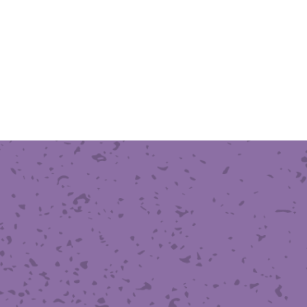
滑面式金網)
長目金網)
型パターン
庫リスト
粒機及び粉砕機用
心分離機用
ーパーパンチング™
ーパーパンチング™
ーパーパンチング™
DSサニタリーストレーナー™
相ステンレス鋼パンチング
摩耗鋼板HARDOX®
ンボス・ディンプル加工
脂パンチング™
レクト カラー・サイズ
RTP
開孔率パンチング™
G.P/コンピューター
孔率自動計算(%)
量自動計算(kg)
ンチングメタル加工品
PER PUNCHING™
準金型リスト
庫リスト
タル™
プラスチックパンチング）
脂パンチング™（PVC）
炭素繊維強化熱可塑性樹
-OPEN AREA
ラフィックパンチング
ーダーシート
）
NCHING）
ンチング™
キスパンドメタル
RTP EXメッシュ『CF
レーチング
ON』
イヤーメッシュデミスター
留用填充物
ミスター加工品
接金網
ァインメッシュ
ァインメッシュ加工品
子ビームドリル加工
BD電子ビームドリル加工
軸同時・微細ドリリング・
ーザースクリーン