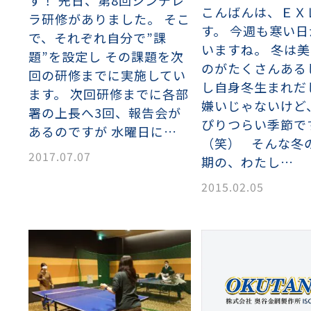
す！ 先日、第8回シンデレ
こんばんは、ＥＸ
ラ研修がありました。 そこ
す。 今週も寒い
で、それぞれ自分で”課
いますね。 冬は
題”を設定し その課題を次
のがたくさんある
回の研修までに実施してい
し自身冬生まれだ
ます。 次回研修までに各部
嫌いじゃないけど
署の上長へ3回、報告会が
ぴりつらい季節で
あるのですが 水曜日に…
（笑） そんな冬
2017.07.07
期の、わたし…
2015.02.05