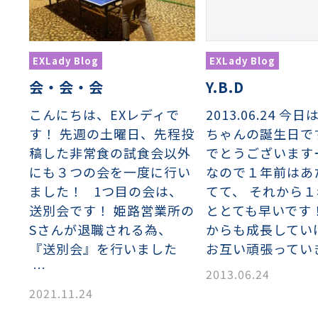
EXLady Blog
EXLady Blog
Y.B.D
会・会・会
2013.06.24 今
こんにちは、EXレディで
ちゃんの誕生日で
す！ 先週の土曜日、先程投
でとうございます
稿した非常食の試食会以外
なので１年前はあ
にも３つの会を一度に行い
てて、 それから
ました！ 1つ目の会は、
ととても早いです
送別会です！ 姫路営業所の
からも成長してい
Sさんが退職される為、
お互い頑張ってい
『送別会』を行いました
…
2013.06.24
2021.11.24
織金網
織金網網目一覧表
織金網
織金網網目一覧表
殊線材メッシュ網目一覧
グネステン
グネステン
畳織金網
畳織金網
リンプ織金網
ッククリンプ織金網
ラットトップ織金網
ンキャップ織金網
イロッド織金網
動篩用金網について
IS試験用ふるい
イヤーネットコンベヤー
形金網
甲金網
飾用織金網
イヤーゲージ（線番）
金網加工品
金網
金網網目一覧表
®
®