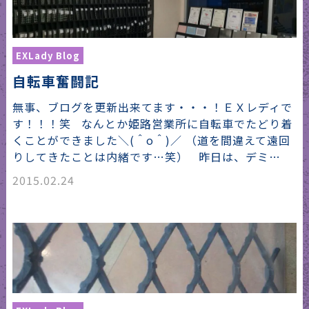
EXLady Blog
自転車奮闘記
無事、ブログを更新出来てます・・・！ＥＸレディで
す！！！笑 なんとか姫路営業所に自転車でたどり着
くことができました＼(＾o＾)／ （道を間違えて遠回
りしてきたことは内緒です…笑） 昨日は、デミ…
2015.02.24