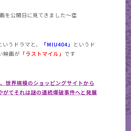
画を公開日に見てきました〜👏
というドラマと、
「MIU404」
というド
い映画が
「ラストマイル」
です
夜、世界規模のショッピングサイトから
やがてそれは謎の連続爆破事件へと発展