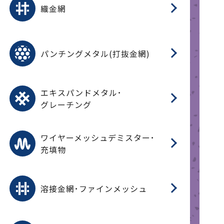
織金網
(
(
金
在
造
遠
ス
ス
ス
O
二
耐
エ
樹
セ
CF
大
C.
開
重
パ
パンチングメタル(打抜金網)
SU
標
在
メ
（
樹
（
（X
グ
オ
脂
PU
パ
エ
CF
グ
エキスパンドメタル･
T
グレーチング
ワ
蒸
デ
ワイヤーメッシュデミスター･
充填物
溶
フ
フ
溶接金網･ファインメッシュ
電
E
多
レ