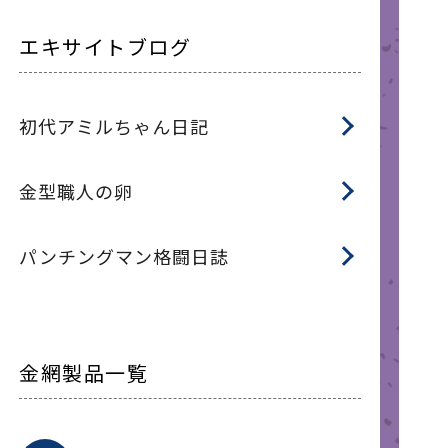
エキサイトブログ
初代アミルちゃん日記
金型職人の卵
パンチングマン格闘日誌
金網製品一覧
平
平
綾
綾
特
マ
マ
平
綾
ク
ロ
フ
ト
タ
振
J
ワ
菱
亀
装
ワ
織