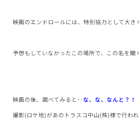
映画のエンドロールには、特別協力として大き
予想もしていなかったこの場所で、この名を聞く
映画の後、調べてみると‥
な、な、なんと？！
撮影(ロケ地)があのトラスコ中山
(株)
様で行われ
織金網
織金網網目一覧表
織金網
織金網網目一覧表
殊線材メッシュ網目一覧
グネステン
グネステン
畳織金網
畳織金網
リンプ織金網
ッククリンプ織金網
ラットトップ織金網
ンキャップ織金網
イロッド織金網
動篩用金網について
IS試験用ふるい
イヤーネットコンベヤー
形金網
甲金網
飾用織金網
イヤーゲージ（線番）
金網加工品
金網
金網網目一覧表
®
®