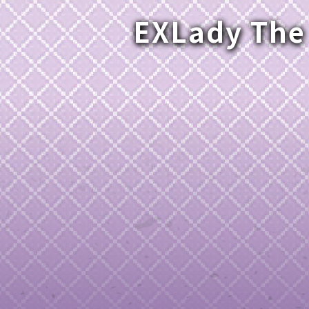
EXLady The