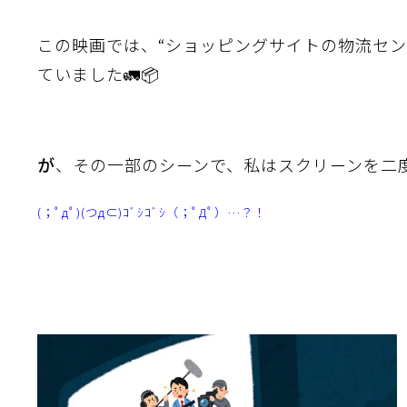
この映画では、
“
ショッピングサイトの物流セ
ていました🚛📦
が
、その一部のシーンで、私はスクリーンを二
(；ﾟдﾟ)(つд⊂)ｺﾞｼｺﾞｼ（；ﾟДﾟ）…？！