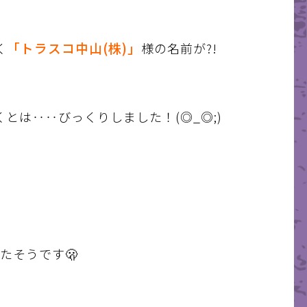
「トラスコ中山(株)」
く
様の名前が?!
とは‥‥びっくりしました！(◎_◎;)
たそうです🫢