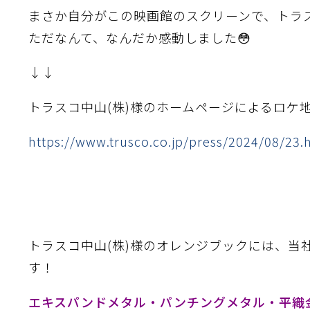
滑面式金網)
長目金網)
まさか自分がこの映画館のスクリーンで、トラス
ただなんて、なんだか感動しました😳
型パターン
庫リスト
粒機及び粉砕機用
心分離機用
ーパーパンチング™
ーパーパンチング™
ーパーパンチング™
DSサニタリーストレーナー™
相ステンレス鋼パンチング
摩耗鋼板HARDOX®
ンボス・ディンプル加工
脂パンチング™
レクト カラー・サイズ
RTP
開孔率パンチング™
G.P/コンピューター
孔率自動計算(%)
量自動計算(kg)
ンチングメタル加工品
↓↓
PER PUNCHING™
準金型リスト
庫リスト
タル™
プラスチックパンチング）
脂パンチング™（PVC）
炭素繊維強化熱可塑性樹
-OPEN AREA
ラフィックパンチング
ーダーシート
）
NCHING）
トラスコ中山(株)様のホームページによるロケ
ンチング™
キスパンドメタル
RTP EXメッシュ『CF
レーチング
ON』
https://www.trusco.co.jp/press/2024/08/23.
イヤーメッシュデミスター
留用填充物
ミスター加工品
トラスコ中山(株)様のオレンジブックには、当
接金網
ァインメッシュ
ァインメッシュ加工品
す！
エキスパンドメタル・パンチングメタル・平織
子ビームドリル加工
BD電子ビームドリル加工
軸同時・微細ドリリング・
ーザースクリーン