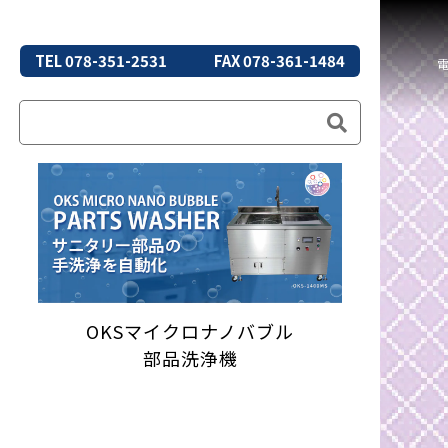
TEL 078-351-2531
FAX 078-361-1484
OKSマイクロナノバブル
部品洗浄機