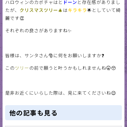
ハロウィンのカボチャはと
ドーン
と存在感がありまし
たが、
クリスマスツリー🎄
は
キラキラ
🌟
としていて綺
麗です
👏
それぞれの良さがありますね
✨
皆様は、サンタさん🎅に何をお願いしますか
❓
この
ツリー
の前で願うと叶うかもしれませんね
🤫🥺
是非お近くにいらした際は、見に来てくださいね
😉
他の記事も見る