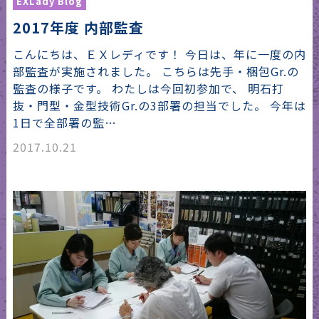
EXLady Blog
2017年度 内部監査
こんにちは、ＥＸレディです！ 今日は、年に一度の内
部監査が実施されました。 こちらは先手・梱包Gr.の
監査の様子です。 わたしは今回初参加で、 明石打
抜・門型・金型技術Gr.の3部署の担当でした。 今年は
1日で全部署の監…
2017.10.21