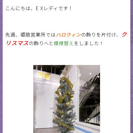
こんにちは、
E X
レディです！
ク
先週、姫路営業所では
ハロウィン
の飾りを片付け、
リスマス
の飾りへと
模様替え
をしました！