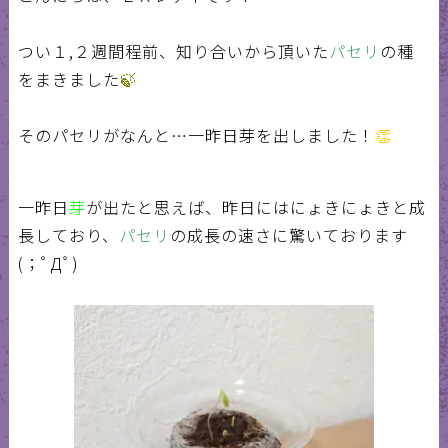
つい１,２週間程前、知り合いから頂いた
パセリ
の種
をまきました
🍃
そのパセリがなんと…一昨日芽を出しました！
👏
一昨日
芽
が出たと思えば、昨日にはにょきにょきと成
長しており、
パセリ
の成長の速さに驚いております
(；ﾟДﾟ)