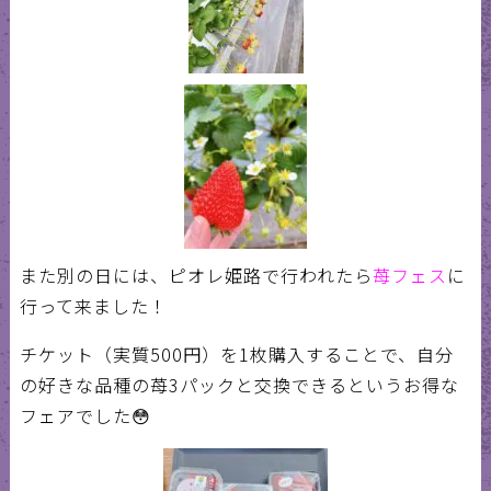
また別の日には、ピオレ姫路で行われたら
苺フェス
に
行って来ました！
チケット（実質
500
円）を
1
枚購入することで、自分
の好きな品種の苺
3
パックと交換できるというお得な
フェアでした
😳