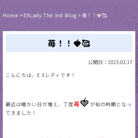
Home
>
EXLady The 3rd Blog
>
苺！！🍓🥰
苺！！🍓🥰
公開日：2023.03.17
こんにちは、
E X
レディです！
🍓
苺
最近は暖かい日が増え、丁度
が旬の時期となっ
てきました！