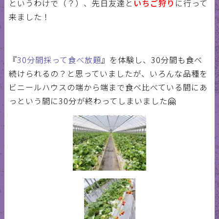
というわけで（？）、先日友達と
いちご狩り
に行って
来ました！
『
30
分間採って食べ放題
』を体験し、
30
分間も食べ
続けられるの？と思っていましたが、いろんな品種を
ビニールハウスの端から端まで食べ比べている間にあ
っという間に
30
分が終わってしまいました
🤗