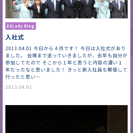
EXLady Blog
入社式
2013.04.01 今日から４月です！ 今日は入社式があり
ました。 会場まで送っていきましたが、去年も自分が
参加してたので そこから１年と思うと内容の濃い１
年だったなと思いました！ きっと新入社員も緊張して
行ったと思い…
2013.04.01