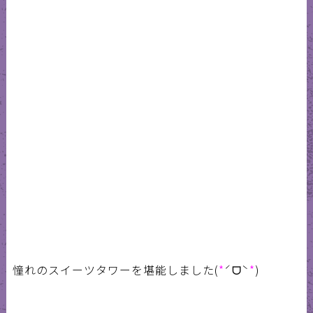
憧れのスイーツタワーを堪能しました(
*
ˊᗜˋ
*
)