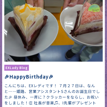
EXLady Blog
🎉HappyBirthday🎉
こんにちは、EXレディです！ ７月２７日は、なん
と……姫路、営業アシスタントSさんのお誕生日でし
た🎉 昼休み、一斉に？クラッカーをならし、お祝い
をしました！👏 社長が音楽♫、I先輩がプレゼント