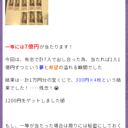
7億円
一等には
が当たります！
今回は、有志で計
7
人で出し合った為、当たれば
1
人
1
億円ずつという
夢
と
希望
の溢れる瞬間でした
結果は‥計
1
万円分の宝くじで、
300円×4枚
という結
果でした！‥‥残念！
😭
1
200
円をゲットしました🤣
もし、一等が当たった場合は周りには秘密にしておく