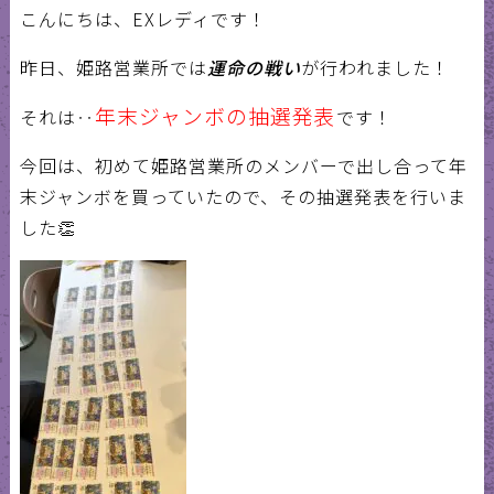
こんにちは、
EX
レディです！
昨日、姫路営業所では
運命の戦い
が行われました！
年末ジャンボの抽選発表
それは‥
です！
今回は、初めて姫路営業所のメンバーで出し合って年
末ジャンボを買っていたので、その抽選発表を行いま
した
👏