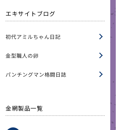
エキサイトブログ
初代アミルちゃん日記
金型職人の卵
パンチングマン格闘日誌
金網製品一覧
平
平
綾
綾
特
マ
マ
平
綾
ク
ロ
フ
ト
タ
振
J
ワ
菱
亀
装
ワ
織