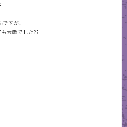
️
んですが、
も素敵でした??