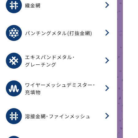
織金網
(
(
金
在
造
遠
ス
ス
ス
O
二
耐
エ
樹
セ
CF
大
C.
開
重
パ
パンチングメタル(打抜金網)
SU
標
在
メ
（
樹
（
（X
グ
オ
脂
PU
パ
エ
CF
グ
エキスパンドメタル･
T
グレーチング
ワ
蒸
デ
ワイヤーメッシュデミスター･
充填物
溶
フ
フ
溶接金網･ファインメッシュ
電
E
多
レ