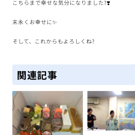
こちらまで幸せな気分になりました?❣️
末永くお幸せに✨
そして、これからもよろしくね?
関連記事
織金網
織金網網目一覧表
織金網
織金網網目一覧表
殊線材メッシュ網目一覧
グネステン
グネステン
畳織金網
畳織金網
リンプ織金網
ッククリンプ織金網
ラットトップ織金網
ンキャップ織金網
イロッド織金網
動篩用金網について
IS試験用ふるい
イヤーネットコンベヤー
形金網
甲金網
飾用織金網
イヤーゲージ（線番）
金網加工品
金網
金網網目一覧表
®
®