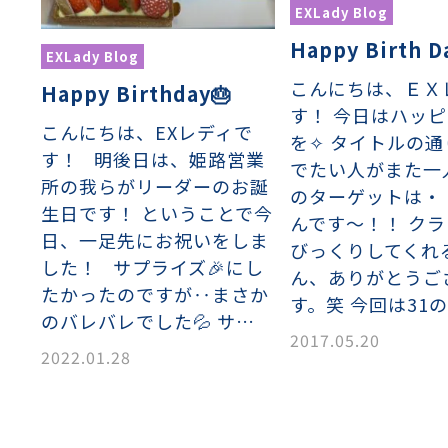
EXLady Blog
滑面式金網)
長目金網)
Happy Birth Da
EXLady Blog
型パターン
庫リスト
粒機及び粉砕機用
心分離機用
ーパーパンチング™
ーパーパンチング™
ーパーパンチング™
DSサニタリーストレーナー™
相ステンレス鋼パンチング
摩耗鋼板HARDOX®
ンボス・ディンプル加工
脂パンチング™
レクト カラー・サイズ
RTP
開孔率パンチング™
G.P/コンピューター
孔率自動計算(%)
量自動計算(kg)
ンチングメタル加工品
こんにちは、ＥＸ
Happy Birthday🎂
PER PUNCHING™
準金型リスト
庫リスト
タル™
プラスチックパンチング）
脂パンチング™（PVC）
炭素繊維強化熱可塑性樹
-OPEN AREA
ラフィックパンチング
す！ 今日はハッ
こんにちは、EXレディで
ーダーシート
）
NCHING）
を✧ タイトルの
ンチング™
す！ 明後日は、姫路営業
でたい人がまた一
キスパンドメタル
RTP EXメッシュ『CF
レーチング
所の我らがリーダーのお誕
のターゲットは・
ON』
生日です！ ということで今
んです～！！ ク
日、一足先にお祝いをしま
びっくりしてくれ
イヤーメッシュデミスター
留用填充物
ミスター加工品
した！ サプライズ🎉にし
ん、ありがとうご
たかったのですが‥まさか
す。笑 今回は31
のバレバレでした💦 サ…
2017.05.20
接金網
ァインメッシュ
ァインメッシュ加工品
2022.01.28
子ビームドリル加工
BD電子ビームドリル加工
軸同時・微細ドリリング・
ーザースクリーン