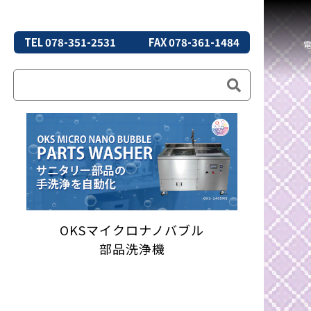
TEL 078-351-2531
FAX 078-361-1484
OKSマイクロナノバブル
部品洗浄機