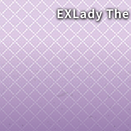
EXLady The