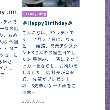
y !!!!!
EXLady Blog
レディで
🎉HappyBirthday🎉
ピーなお話
こんにちは、EXレディで
通り、おめ
す！ ７月２７日は、なん
人◎ 今回
と……姫路、営業アシスタ
・・ Ｍさ
ントSさんのお誕生日でし
ラッカーに
た🎉 昼休み、一斉に？クラ
るＭさ
ッカーをならし、お祝いを
ざいま
しました！👏 社長が音楽
のア…
♫、I先輩がプレゼント
🎁、S先輩がケーキ🍰をご
用意…
2020.08.01