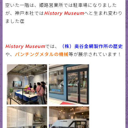
空いた一階は、姫路営業所では駐車場になりました
が、神戸本社では
History Museum
へと生まれ変わり
ました
👏
History Museum
では、
（株）奥谷金網製作所の歴史
や、
パンチングメタルの機械
等が展示されています！