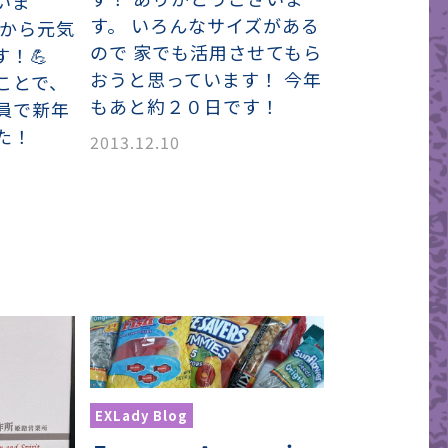
いま
す。 いろんなサイズがある
日から元気
ので 家でも活用させてもら
す！💪
おうと思っています！ 今年
ことで、
もあと約２０日です！
員で新年
た！
2013.12.10
EXLady Blog