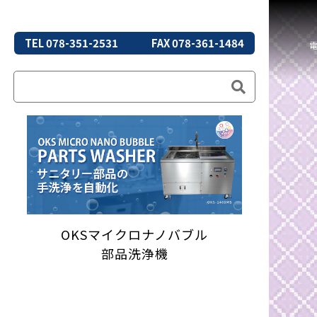
TEL 078-351-2531
FAX 078-361-1484
OKSマイクロナノバブル
部品洗浄機