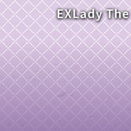
EXLady The