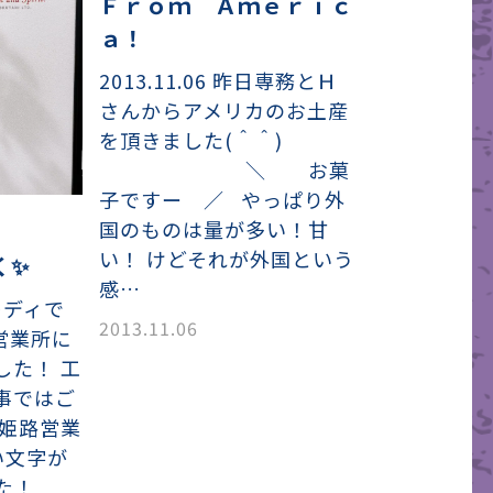
Ｆｒｏｍ Ａｍｅｒｉｃ
ａ！
2013.11.06 昨日専務とＨ
さんからアメリカのお土産
を頂きました(＾＾)
＼ お菓
子ですー ／ やっぱり外
国のものは量が多い！甘
い！ けどそれが外国という
く✨
感…
レディで
2013.11.06
営業所に
した！ 工
事ではご
 姫路営業
い文字が
した！