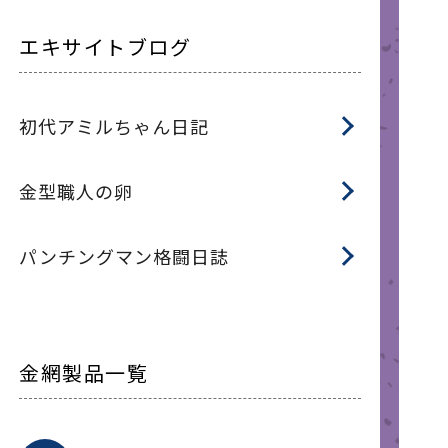
エキサイトブログ
初代アミルちゃん日記
金型職人の卵
パンチングマン格闘日誌
金網製品一覧
平
平
綾
綾
特
マ
マ
平
綾
ク
ロ
フ
ト
タ
振
J
ワ
菱
亀
装
ワ
織