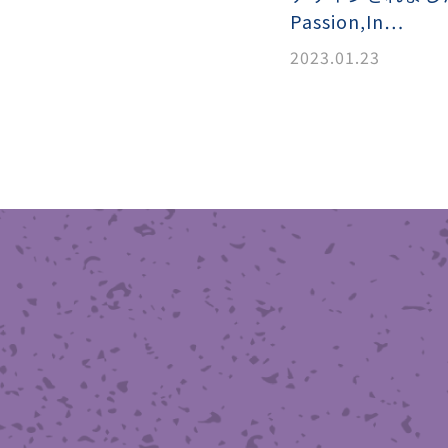
滑面式金網)
長目金網)
Passion,In…
2023.01.23
型パターン
庫リスト
粒機及び粉砕機用
心分離機用
ーパーパンチング™
ーパーパンチング™
ーパーパンチング™
DSサニタリーストレーナー™
相ステンレス鋼パンチング
摩耗鋼板HARDOX®
ンボス・ディンプル加工
脂パンチング™
レクト カラー・サイズ
RTP
開孔率パンチング™
G.P/コンピューター
孔率自動計算(%)
量自動計算(kg)
ンチングメタル加工品
PER PUNCHING™
準金型リスト
庫リスト
タル™
プラスチックパンチング）
脂パンチング™（PVC）
炭素繊維強化熱可塑性樹
-OPEN AREA
ラフィックパンチング
ーダーシート
）
NCHING）
ンチング™
キスパンドメタル
RTP EXメッシュ『CF
レーチング
ON』
イヤーメッシュデミスター
留用填充物
ミスター加工品
接金網
ァインメッシュ
ァインメッシュ加工品
子ビームドリル加工
BD電子ビームドリル加工
軸同時・微細ドリリング・
ーザースクリーン