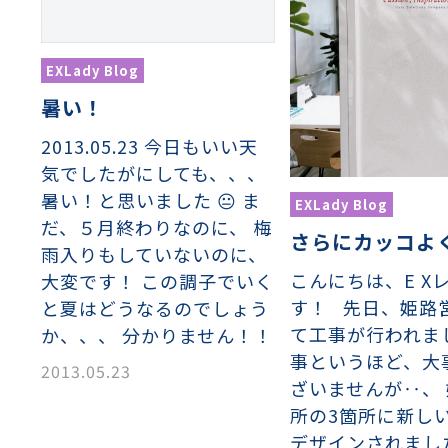
EXLady Blog
暑い！
2013.05.23 今日もいい天
気でしたがにしても、、、
暑い！と思いました 😐 ま
EXLady Blog
だ、５月終わりなのに、 梅
さらにカッコよ
雨入りもしていないのに、
こんにちは、E X
大変です！ この調子でいく
す！ 先日、姫路
と夏はどうなるのでしょう
て工事が行われま
か、、、 分かりません！！
事というほど、大
2013.05.23
ざいませんが‥、
所の3箇所に新し
織金網
織金網網目一覧表
織金網
織金網網目一覧表
殊線材メッシュ網目一覧
グネステン
グネステン
畳織金網
畳織金網
リンプ織金網
ッククリンプ織金網
ラットトップ織金網
ンキャップ織金網
イロッド織金網
動篩用金網について
IS試験用ふるい
イヤーネットコンベヤー
形金網
甲金網
飾用織金網
イヤーゲージ（線番）
金網加工品
金網
金網網目一覧表
デザインされま
®
®