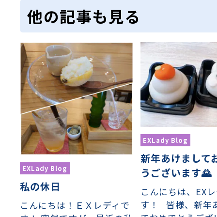
他の記事も見る
EXLady Blog
新年あけまして
EXLady Blog
うございます🌄
私の休日
こんにちは、EX
す！ 皆様、新年
こんにちは！ＥＸレディで