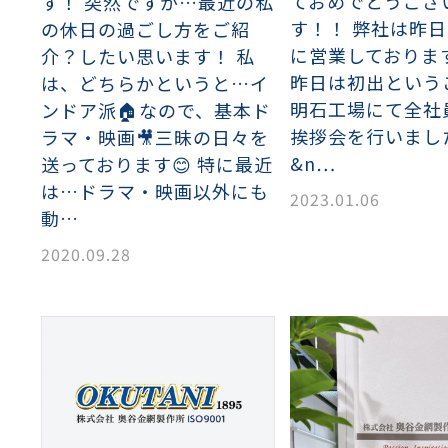
ておめでとうござ
す！ 突然ですが…最近の私
す！！ 弊社は昨
の休日の過ごし方をご紹
に営業しておりま
介？したい思います！ 私
昨日は初出という
は、どちらかというと…イ
明石工場にて全社
ンドア派🏠なので、基本ド
挨拶会を行いまし
ラマ・映画🎥三昧の日々を
&n…
送っております😊 特に最近
は…ドラマ・映画以外にも
2023.01.06
動…
2020.09.28