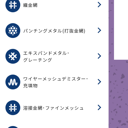
織金網
(
(
金
在
造
遠
ス
ス
ス
O
二
耐
エ
樹
セ
CF
大
C.
開
重
パ
パンチングメタル(打抜金網)
SU
標
在
メ
（
樹
（
（X
グ
オ
脂
PU
パ
エ
CF
グ
エキスパンドメタル･
T
グレーチング
ワ
蒸
デ
ワイヤーメッシュデミスター･
充填物
溶
フ
フ
溶接金網･ファインメッシュ
電
E
多
レ