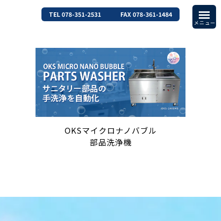
TEL 078-351-2531
FAX 078-361-1484
OKSマイクロナノバブル
部品洗浄機