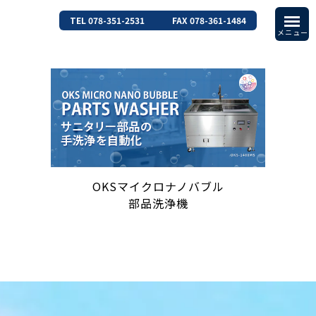
TEL 078-351-2531
FAX 078-361-1484
OKSマイクロナノバブル
部品洗浄機