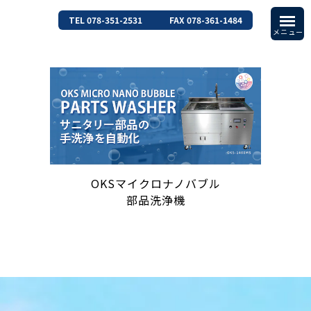
TEL 078-351-2531
FAX 078-361-1484
OKSマイクロナノバブル
部品洗浄機