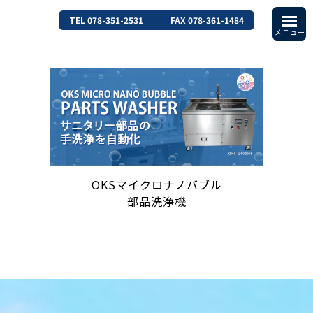
TEL 078-351-2531
FAX 078-361-1484
OKSマイクロナノバブル
部品洗浄機