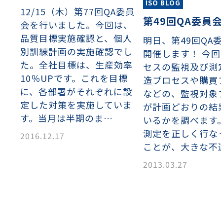
ISO BLOG
12/15（木）第77回QA委員
第49回QA委員
会を行いました。今回は、
品質目標実施確認と、個人
明日、第49回QA
別訓練計画の実施確認でし
開催します！ 今
た。全社目標は、生産効率
セスの監視及び測
10％UPです。これを目標
造プロセスや購買
に、各部署がそれぞれに設
などの、監視対象
定した対策を実施していま
が計画どおりの結
す。当月は半期のま…
いるかを調べます
測定を正しく行な
2016.12.17
ことが、大きな不
2013.03.27
織金網
織金網網目一覧表
織金網
織金網網目一覧表
殊線材メッシュ網目一覧
グネステン
グネステン
畳織金網
畳織金網
リンプ織金網
ッククリンプ織金網
ラットトップ織金網
ンキャップ織金網
イロッド織金網
動篩用金網について
IS試験用ふるい
イヤーネットコンベヤー
形金網
甲金網
飾用織金網
イヤーゲージ（線番）
金網加工品
金網
金網網目一覧表
®
®