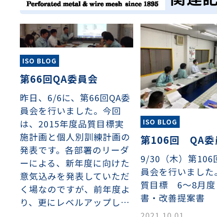
ISO BLOG
第66回QA委員会
昨日、6/6に、第66回QA委
員会を行いました。今回
は、2015年度品質目標実
ISO BLOG
施計画と個人別訓練計画の
第106回 QA
発表です。各部署のリーダ
9/30（木）第10
ーによる、新年度に向けた
員会を行いました
意気込みを発表していただ
質目標 6～8月度
く場なのですが、前年度よ
書・改善提案書
り、更にレベルアップし…
2021.10.01