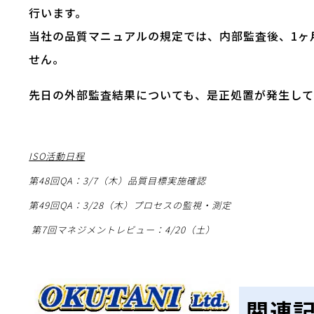
行います。
当社の品質マニュアルの規定では、内部監査後、1ヶ
せん。
先日の外部監査結果についても、是正処置が発生して
ISO活動日程
第48回QA：3/7（木）品質目標実施確認
第49回QA：3/28（木）プロセスの監視・測定
第7回マネジメントレビュー：4/20（土）
関連