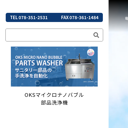
TEL 078-351-2531
FAX 078-361-1484
OKSマイクロナノバブル
部品洗浄機