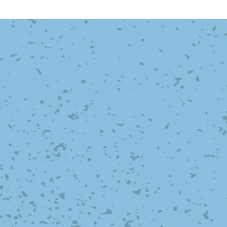
滑面式金網)
長目金網)
型パターン
庫リスト
粒機及び粉砕機用
心分離機用
ーパーパンチング™
ーパーパンチング™
ーパーパンチング™
DSサニタリーストレーナー™
相ステンレス鋼パンチング
摩耗鋼板HARDOX®
ンボス・ディンプル加工
脂パンチング™
レクト カラー・サイズ
RTP
開孔率パンチング™
G.P/コンピューター
孔率自動計算(%)
量自動計算(kg)
ンチングメタル加工品
PER PUNCHING™
準金型リスト
庫リスト
タル™
プラスチックパンチング）
脂パンチング™（PVC）
炭素繊維強化熱可塑性樹
-OPEN AREA
ラフィックパンチング
ーダーシート
）
NCHING）
ンチング™
キスパンドメタル
RTP EXメッシュ『CF
レーチング
ON』
イヤーメッシュデミスター
留用填充物
ミスター加工品
接金網
ァインメッシュ
ァインメッシュ加工品
子ビームドリル加工
BD電子ビームドリル加工
軸同時・微細ドリリング・
ーザースクリーン