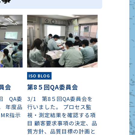
ISO BLOG
委員会
第8５回QA委員会
6回 QA委
3/1 第8５回QA委員会を
。 年度品
行いました。 プロセス監
 MR指示
視・測定結果を確認する項
目 顧客要求事項の決定、品
質方針、品質目標の計画と