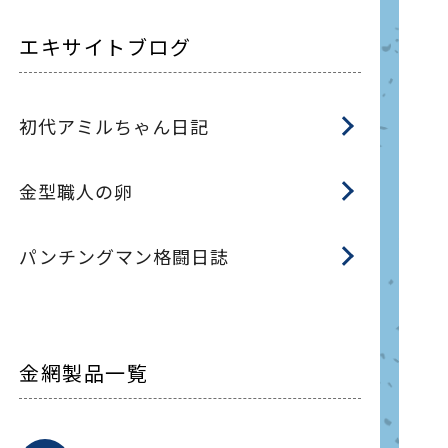
エキサイトブログ
初代アミルちゃん日記
金型職人の卵
パンチングマン格闘日誌
金網製品一覧
平
平
綾
綾
特
マ
マ
平
綾
ク
ロ
フ
ト
タ
振
J
ワ
菱
亀
装
ワ
織