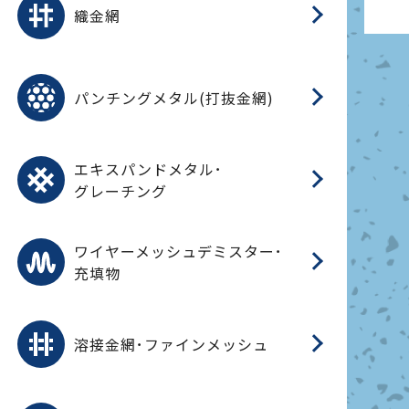
織金網
(
(
金
在
造
遠
ス
ス
ス
O
二
耐
エ
樹
セ
CF
大
C.
開
重
パ
パンチングメタル(打抜金網)
SU
標
在
メ
（
樹
（
（X
グ
オ
脂
PU
パ
エ
CF
グ
エキスパンドメタル･
T
グレーチング
ワ
蒸
デ
ワイヤーメッシュデミスター･
充填物
溶
フ
フ
溶接金網･ファインメッシュ
電
E
多
レ