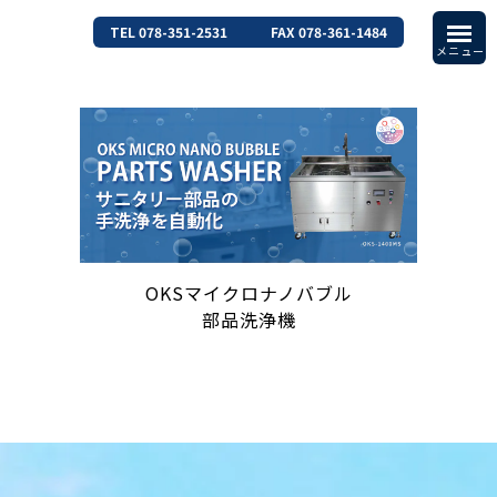
TEL 078-351-2531
FAX 078-361-1484
OKSマイクロナノバブル
部品洗浄機