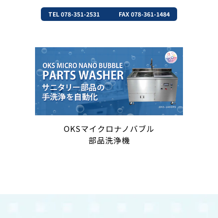
TEL 078-351-2531
FAX 078-361-1484
OKSマイクロナノバブル
部品洗浄機