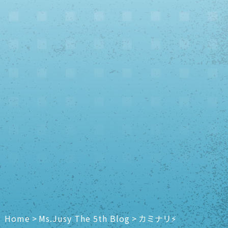
Home
>
Ms.Jusy The 5th Blog
>
カミナリ⚡