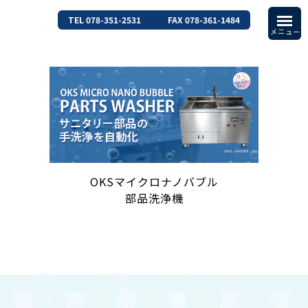
TEL 078-351-2531
FAX 078-361-1484
OKSマイクロナノバブル
部品洗浄機