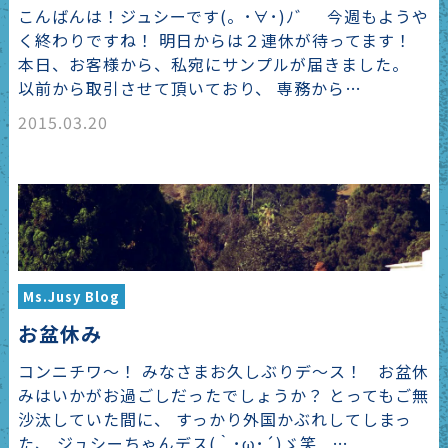
こんばんは！ジュシーです(。･∀･)ﾉ゛ 今週もようや
く終わりですね！ 明日からは２連休が待ってます！
本日、お客様から、私宛にサンプルが届きました。
以前から取引させて頂いており、 専務から…
2015.03.20
Ms.Jusy Blog
お盆休み
コンニチワ～！ みなさまお久しぶりデ～ス！ お盆休
みはいかがお過ごしだったでしょうか？ とってもご無
沙汰していた間に、 すっかり外国かぶれしてしまっ
た、 ジュシーちゃんデス(｀･ω･´)ゞ笑 …