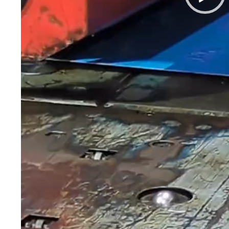
型パターン
庫リスト
粒機及び粉砕機用
心分離機用
ーパーパンチング™
ーパーパンチング™
ーパーパンチング™
DSサニタリーストレーナー™
相ステンレス鋼パンチング
摩耗鋼板HARDOX®
ンボス・ディンプル加工
脂パンチング™
レクト カラー・サイズ
RTP
開孔率パンチング™
G.P/コンピューター
孔率自動計算(%)
量自動計算(kg)
ンチングメタル加工品
PER PUNCHING™
準金型リスト
庫リスト
タル™
プラスチックパンチング）
脂パンチング™（PVC）
炭素繊維強化熱可塑性樹
-OPEN AREA
ラフィックパンチング
ーダーシート
）
NCHING）
ンチング™
キスパンドメタル
RTP EXメッシュ『CF
レーチング
ON』
イヤーメッシュデミスター
留用填充物
ミスター加工品
接金網
ァインメッシュ
ァインメッシュ加工品
子ビームドリル加工
BD電子ビームドリル加工
軸同時・微細ドリリング・
ーザースクリーン
考データ
ーター・ザグリ加工(金型レ