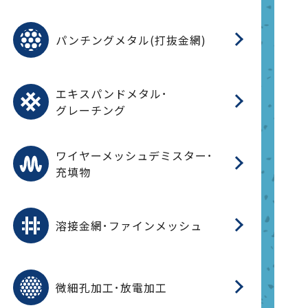
金
在
造
遠
ス
ス
ス
O
二
耐
エ
樹
セ
CF
大
C.
開
重
パ
パンチングメタル(打抜金網)
SU
標
在
メ
（
樹
（
（X
グ
オ
脂
PU
パ
エ
CF
グ
エキスパンドメタル･
T
グレーチング
ワ
蒸
デ
ワイヤーメッシュデミスター･
充填物
溶
フ
フ
溶接金網･ファインメッシュ
電
E
多
レ
微細孔加工･放電加工
参
ル
ス)