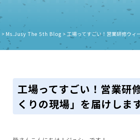
e
>
Ms.Jusy The 5th Blog
>
工場ってすごい！営業研修ウィ
工場ってすごい！営業研修
くりの現場」を届けしま
皆さんこんにちは！ジュシーです！