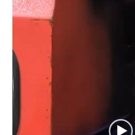
織金網
織金網網目一覧表
織金網
織金網網目一覧表
殊線材メッシュ網目一覧
グネステン
グネステン
畳織金網
畳織金網
リンプ織金網
ッククリンプ織金網
ラットトップ織金網
ンキャップ織金網
イロッド織金網
動篩用金網について
IS試験用ふるい
イヤーネットコンベヤー
形金網
甲金網
飾用織金網
イヤーゲージ（線番）
金網加工品
金網
金網網目一覧表
®
®
滑面式金網)
長目金網)