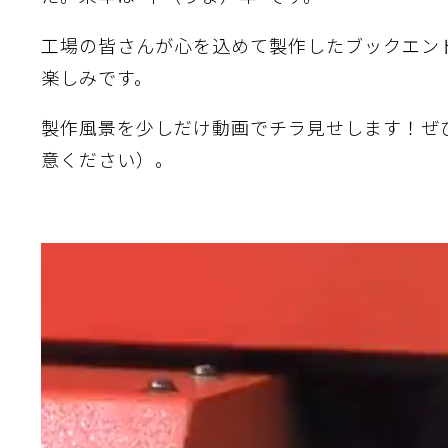
工場の皆さんが心を込めて製作したブックエン
楽しみです。
製作風景を少しだけ動画でチラ見せします！ぜ
意ください）。
動
画
プ
レ
ー
ヤ
ー