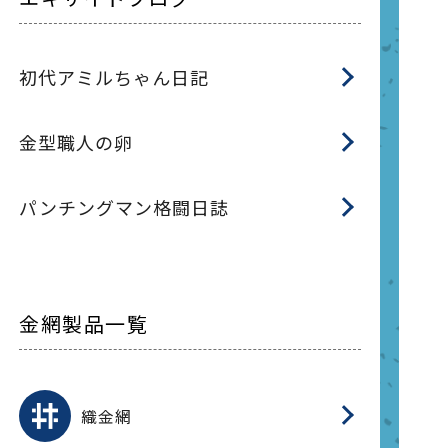
初代アミルちゃん日記
金型職人の卵
パンチングマン格闘日誌
金網製品一覧
平
平
綾
綾
特
マ
マ
平
綾
ク
ロ
フ
ト
タ
振
J
ワ
菱
亀
装
ワ
織
織金網
(
(