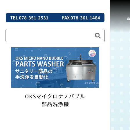
TEL 078-351-2531
FAX 078-361-1484
OKSマイクロナノバブル
部品洗浄機