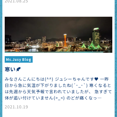
2021.08.25
Ms.Jusy Blog
寒い🍂
みなさんこんにちは(^^) ジュシーちゃんです♥ 一昨
日から急に気温が下がりましたね(´･_･`) 寒くなると
は先週から天気予報で言われていましたが、 急すぎて
体が追い付けていません(>_<) のどが痛くなっ…
2021.10.19