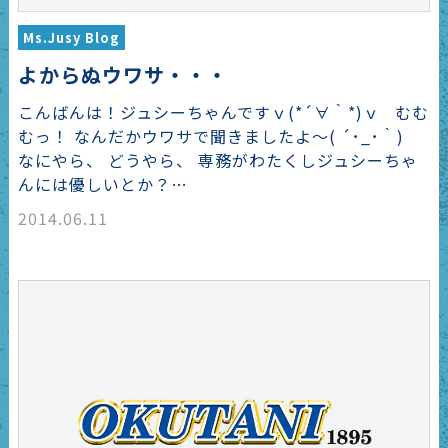
Ms.Jusy Blog
よからぬウワサ・・・
こんばんは！ジュシーちゃんですｖ(*´∀｀*)ｖ むむ
むっ！ なんだかウワサで聞きましたよ～( ´･_･｀)
なにやら、 どうやら、 専務がわたくしジュシーちゃ
んには優しいとか？…
2014.06.11