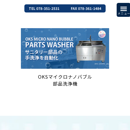
TEL 078-351-2531
FAX 078-361-1484
OKSマイクロナノバブル
部品洗浄機