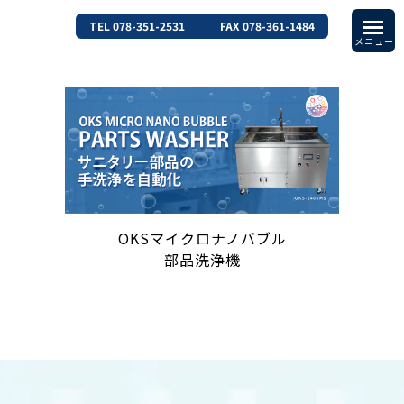
TEL 078-351-2531
FAX 078-361-1484
OKSマイクロナノバブル
部品洗浄機