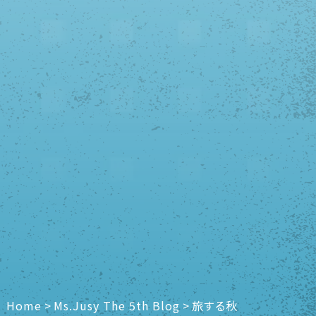
Home
>
Ms.Jusy The 5th Blog
>
旅する秋