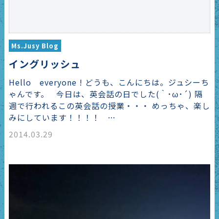
Ms.Jusy Blog
イングリッシュ
Hello everyone ! どうも、こんにちは。ジュシーち
ゃんです。 今日は、英会話の日でした(｀･ω･´) 隔
週で行われるこの英会話の授業・・・ めっちゃ、楽し
みにしています！！！！ …
2014.03.29