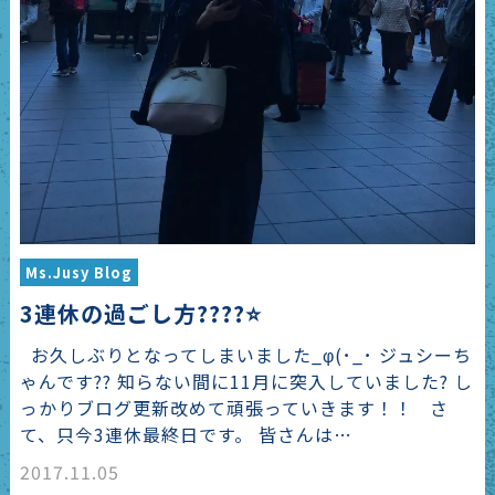
Ms.Jusy Blog
3連休の過ごし方????⭐️
お久しぶりとなってしまいました_φ(･_･ ジュシーち
ゃんです?? 知らない間に11月に突入していました? し
っかりブログ更新改めて頑張っていきます！！ さ
て、只今3連休最終日です。 皆さんは…
2017.11.05