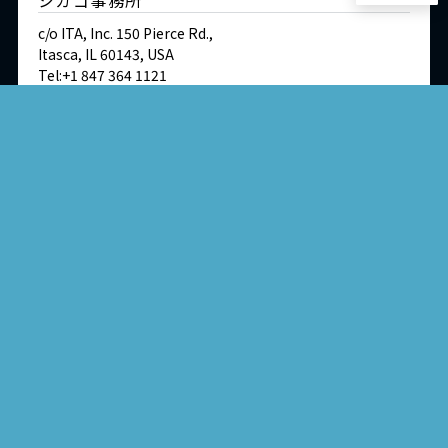
シカゴ事務所
c/o ITA, Inc. 150 Pierce Rd.,
Itasca, IL 60143, USA
Tel:+1 847 364 1121
Fax:+1 847 364 1183
English site
交通・アクセス
ドイツ
デュッセルドルフ事務所
Immermannstraße 38,
40210 Düsseldorf,Germany
Tel:+49-211-1623-596
Fax:+49-211-1623-597