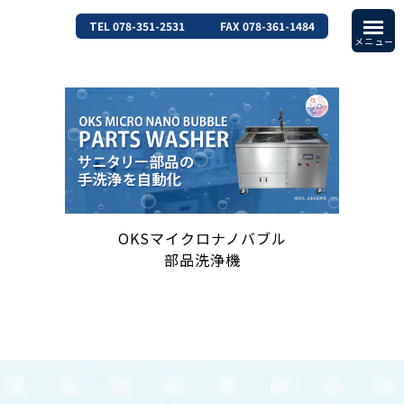
TEL 078-351-2531
FAX 078-361-1484
OKSマイクロナノバブル
部品洗浄機