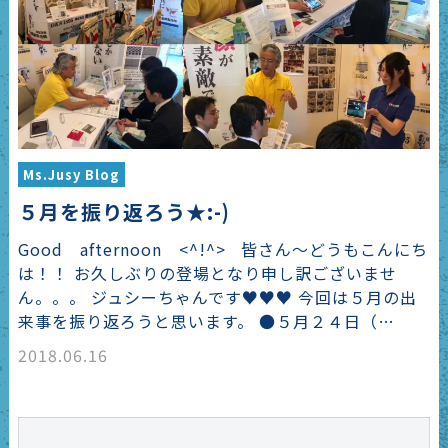
Ms.Jusy Blog
５月を振り返ろう★:-)
Good afternoon <^!^> 皆さん～どうもこんにち
は！！ お久しぶりの登場となり申し訳ございませ
ん。。。 ジュシーちゃんです♥♥♥ 今回は５月の出
来事を振り返ろうと思います。 ●５月２４日（…
2018.06.16