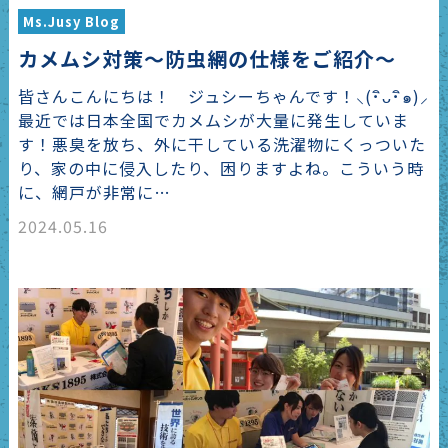
Ms.Jusy Blog
カメムシ対策～防虫網の仕様をご紹介～
皆さんこんにちは！ ジュシーちゃんです！⸜(･ิᴗ･ิ๑)⸝
最近では日本全国でカメムシが大量に発生していま
す！悪臭を放ち、外に干している洗濯物にくっついた
り、家の中に侵入したり、困りますよね。こういう時
に、網戸が非常に…
2024.05.16