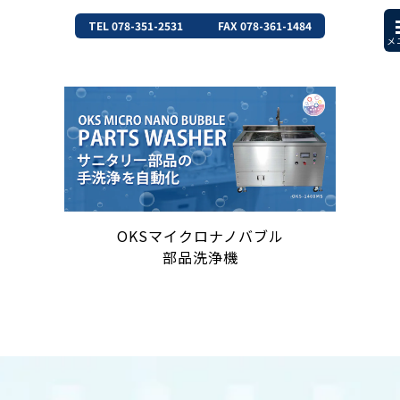
TEL 078-351-2531
FAX 078-361-1484
OKSマイクロナノバブル
部品洗浄機