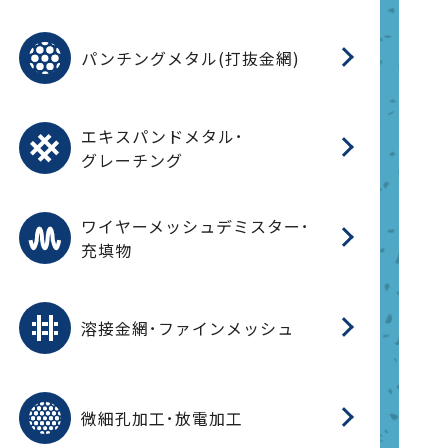
金
在
造
遠
ス
ス
ス
O
二
耐
エ
樹
セ
CF
大
C.
開
重
パ
パンチングメタル(打抜金網)
SU
標
在
メ
（
樹
（
（X
グ
オ
脂
PU
パ
エ
CF
グ
エキスパンドメタル･
T
グレーチング
ワ
蒸
デ
ワイヤーメッシュデミスター･
充填物
溶
フ
フ
溶接金網･ファインメッシュ
電
E
多
レ
微細孔加工･放電加工
参
ル
ス)