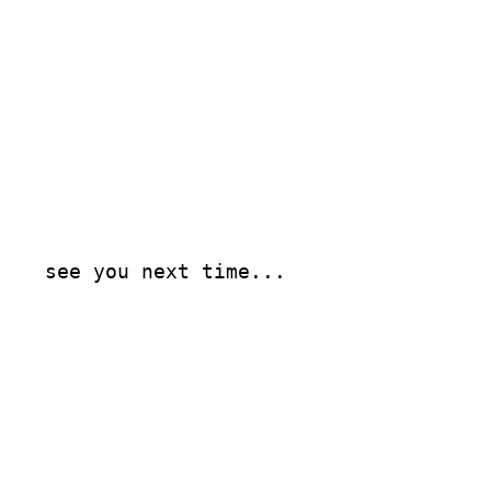
see you next time...

織金網
織金網網目一覧表
織金網
織金網網目一覧表
殊線材メッシュ網目一覧
グネステン
グネステン
畳織金網
畳織金網
リンプ織金網
ッククリンプ織金網
ラットトップ織金網
ンキャップ織金網
イロッド織金網
動篩用金網について
IS試験用ふるい
イヤーネットコンベヤー
形金網
甲金網
飾用織金網
イヤーゲージ（線番）
金網加工品
金網
金網網目一覧表
®
®
滑面式金網)
長目金網)