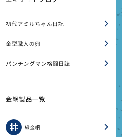
初代アミルちゃん日記
金型職人の卵
パンチングマン格闘日誌
金網製品一覧
平
平
綾
綾
特
マ
マ
平
綾
ク
ロ
フ
ト
タ
振
J
ワ
菱
亀
装
ワ
織
織金網
(
(