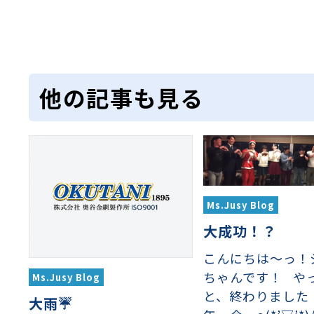
型パターン
庫リスト
粒機及び粉砕機用
心分離機用
ーパーパンチング™
ーパーパンチング™
ーパーパンチング™
DSサニタリーストレーナー™
相ステンレス鋼パンチング
摩耗鋼板HARDOX®
ンボス・ディンプル加工
脂パンチング™
レクト カラー・サイズ
RTP
開孔率パンチング™
G.P/コンピューター
孔率自動計算(%)
量自動計算(kg)
ンチングメタル加工品
PER PUNCHING™
準金型リスト
庫リスト
タル™
プラスチックパンチング）
脂パンチング™（PVC）
炭素繊維強化熱可塑性樹
-OPEN AREA
ラフィックパンチング
ーダーシート
）
NCHING）
ンチング™
キスパンドメタル
RTP EXメッシュ『CF
レーチング
他の記事も見る
ON』
イヤーメッシュデミスター
留用填充物
ミスター加工品
Ms.Jusy Blog
接金網
ァインメッシュ
ァインメッシュ加工品
大成功！？
こんにちは～っ！
ちゃんです！ や
子ビームドリル加工
BD電子ビームドリル加工
軸同時・微細ドリリング・
ーザースクリーン
Ms.Jusy Blog
考データ
ーター・ザグリ加工(金型レ
と、終わりました
大雨☔