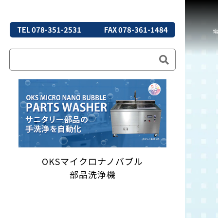
TEL 078-351-2531
FAX 078-361-1484
OKSマイクロナノバブル
部品洗浄機