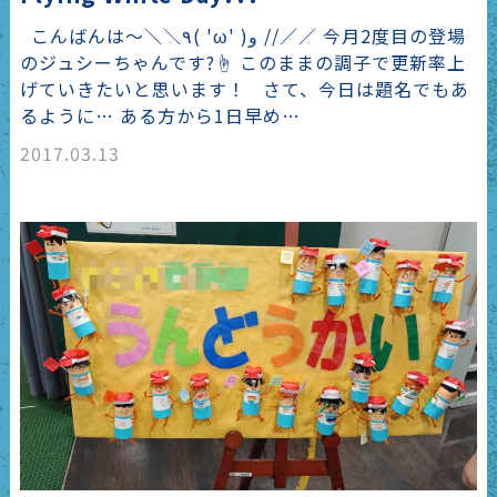
こんばんは〜＼＼٩( 'ω' )و //／／ 今月2度目の登場
のジュシーちゃんです?☝️ このままの調子で更新率上
げていきたいと思います！ さて、今日は題名でもあ
るように… ある方から1日早め…
2017.03.13