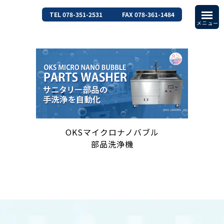
TEL 078-351-2531
FAX 078-361-1484
OKSマイクロナノバブル
部品洗浄機