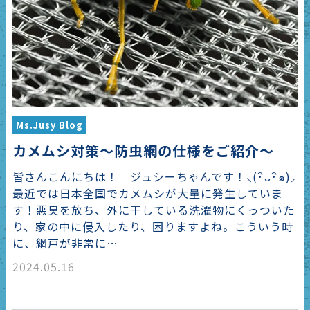
Ms.Jusy Blog
カメムシ対策～防虫網の仕様をご紹介～
皆さんこんにちは！ ジュシーちゃんです！⸜(･ิᴗ･ิ๑)⸝
最近では日本全国でカメムシが大量に発生していま
す！悪臭を放ち、外に干している洗濯物にくっついた
り、家の中に侵入したり、困りますよね。こういう時
に、網戸が非常に…
2024.05.16