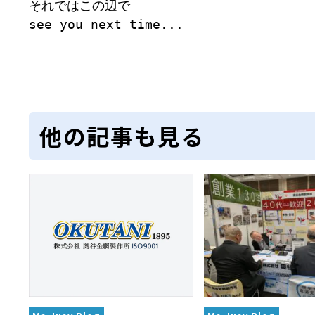
それではこの辺で

型パターン
庫リスト
粒機及び粉砕機用
心分離機用
ーパーパンチング™
ーパーパンチング™
ーパーパンチング™
DSサニタリーストレーナー™
相ステンレス鋼パンチング
摩耗鋼板HARDOX®
ンボス・ディンプル加工
脂パンチング™
レクト カラー・サイズ
RTP
開孔率パンチング™
G.P/コンピューター
孔率自動計算(%)
量自動計算(kg)
ンチングメタル加工品
see you next time...

PER PUNCHING™
準金型リスト
庫リスト
タル™
プラスチックパンチング）
脂パンチング™（PVC）
炭素繊維強化熱可塑性樹
-OPEN AREA
ラフィックパンチング
ーダーシート
）
NCHING）
ンチング™
キスパンドメタル
RTP EXメッシュ『CF
レーチング
ON』
他の記事も見る
イヤーメッシュデミスター
留用填充物
ミスター加工品
接金網
ァインメッシュ
ァインメッシュ加工品
子ビームドリル加工
BD電子ビームドリル加工
軸同時・微細ドリリング・
ーザースクリーン
考データ
ーター・ザグリ加工(金型レ