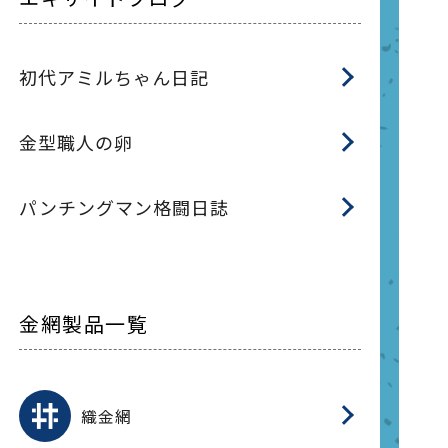
初代アミルちゃん日記
金型職人の卵
パンチングマン格闘日誌
金網製品一覧
平
平
綾
綾
特
マ
マ
平
綾
ク
ロ
フ
ト
タ
振
J
ワ
菱
亀
装
ワ
織
織金網
(
(