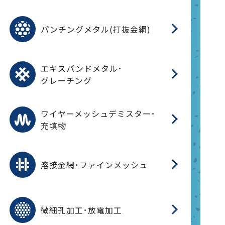
金
在
造
遠
ス
ス
ス
O
二
耐
エ
樹
セ
CF
大
C.
開
重
パ
パンチングメタル(打抜金網)
SU
標
在
メ
（
樹
（
（X
グ
オ
脂
PU
パ
エ
CF
グ
エキスパンドメタル･
T
グレーチング
ワ
蒸
デ
ワイヤーメッシュデミスター･
充填物
溶
フ
フ
溶接金網･ファインメッシュ
電
E
多
レ
微細孔加工･放電加工
参
ル
ス)