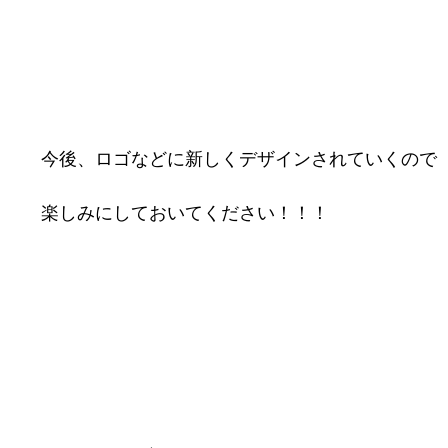
今後、ロゴなどに新しくデザインされていくので

楽しみにしておいてください！！！

織金網
織金網網目一覧表
織金網
織金網網目一覧表
殊線材メッシュ網目一覧
グネステン
グネステン
畳織金網
畳織金網
リンプ織金網
ッククリンプ織金網
ラットトップ織金網
ンキャップ織金網
イロッド織金網
動篩用金網について
IS試験用ふるい
イヤーネットコンベヤー
形金網
甲金網
飾用織金網
イヤーゲージ（線番）
金網加工品
金網
金網網目一覧表
®
®
滑面式金網)
長目金網)