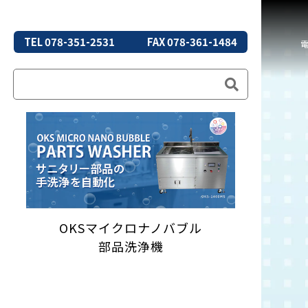
TEL 078-351-2531
FAX 078-361-1484
OKSマイクロナノバブル
部品洗浄機