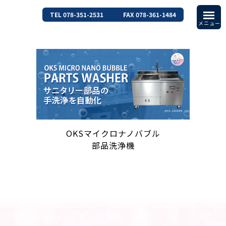
TEL 078-351-2531
FAX 078-361-1484
OKSマイクロナノバブル
部品洗浄機