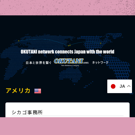
JA
アメリカ
シカゴ事務所
c/o ITA, Inc. 150 Pierce Rd.,
Itasca, IL 60143, USA
Tel:+1 847 364 1121