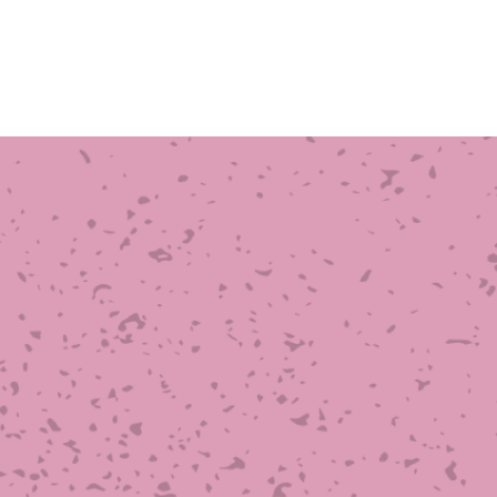
織金網
織金網網目一覧表
織金網
織金網網目一覧表
殊線材メッシュ網目一覧
グネステン
グネステン
畳織金網
畳織金網
リンプ織金網
ッククリンプ織金網
ラットトップ織金網
ンキャップ織金網
イロッド織金網
動篩用金網について
IS試験用ふるい
イヤーネットコンベヤー
形金網
甲金網
飾用織金網
イヤーゲージ（線番）
金網加工品
金網
金網網目一覧表
®
®
滑面式金網)
長目金網)
型パターン
庫リスト
粒機及び粉砕機用
心分離機用
ーパーパンチング™
ーパーパンチング™
ーパーパンチング™
DSサニタリーストレーナー™
相ステンレス鋼パンチング
摩耗鋼板HARDOX®
ンボス・ディンプル加工
脂パンチング™
レクト カラー・サイズ
RTP
開孔率パンチング™
G.P/コンピューター
孔率自動計算(%)
量自動計算(kg)
ンチングメタル加工品
PER PUNCHING™
準金型リスト
庫リスト
タル™
プラスチックパンチング）
脂パンチング™（PVC）
炭素繊維強化熱可塑性樹
-OPEN AREA
ラフィックパンチング
ーダーシート
）
NCHING）
ンチング™
キスパンドメタル
RTP EXメッシュ『CF
レーチング
ON』
イヤーメッシュデミスター
留用填充物
ミスター加工品
接金網
ァインメッシュ
ァインメッシュ加工品