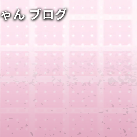
ちゃん ブログ