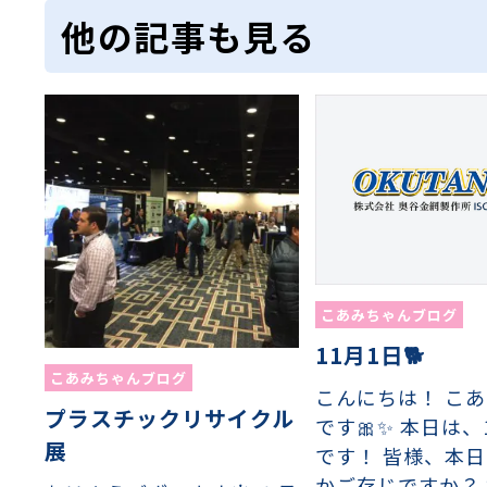
他の記事も見る
こあみちゃんブログ
11月1日🐕
こあみちゃんブログ
こんにちは！ こ
プラスチックリサイクル
です🎀✨ 本日は、
展
です！ 皆様、本
かご存じですか？