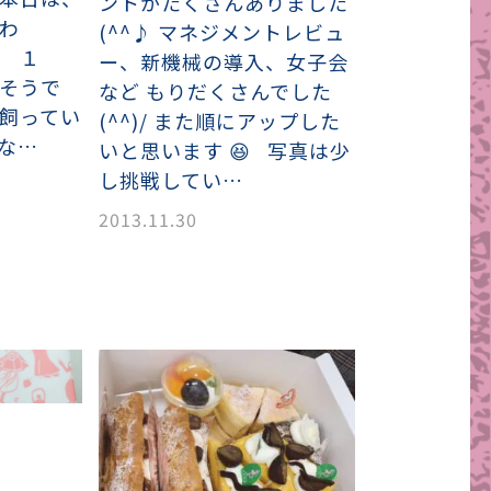
ントがたくさんありました
わ
(^^♪ マネジメントレビュ
１ １
ー、新機械の導入、女子会
だそうで
など もりだくさんでした
を飼ってい
(^^)/ また順にアップした
な…
いと思います 😆 写真は少
し挑戦してい…
2013.11.30