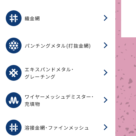
平
平
綾
綾
特
マ
マ
平
綾
ク
ロ
フ
ト
タ
振
J
ワ
菱
亀
装
ワ
織
織金網
(
(
金
在
造
遠
ス
ス
ス
O
二
耐
エ
樹
セ
CF
大
C.
開
重
パ
パンチングメタル(打抜金網)
SU
標
在
メ
（
樹
（
（X
グ
オ
脂
PU
パ
エ
CF
グ
エキスパンドメタル･
T
グレーチング
ワ
蒸
デ
ワイヤーメッシュデミスター･
充填物
溶
フ
フ
溶接金網･ファインメッシュ