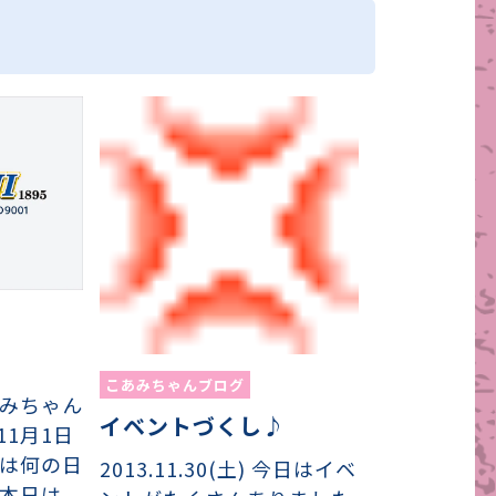
こあみちゃんブログ
あみちゃん
イベントづくし♪
11月1日
日は何の日
2013.11.30(土) 今日はイベ
 本日は、