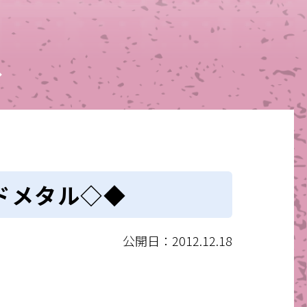
◆
ドメタル◇◆
公開日：2012.12.18