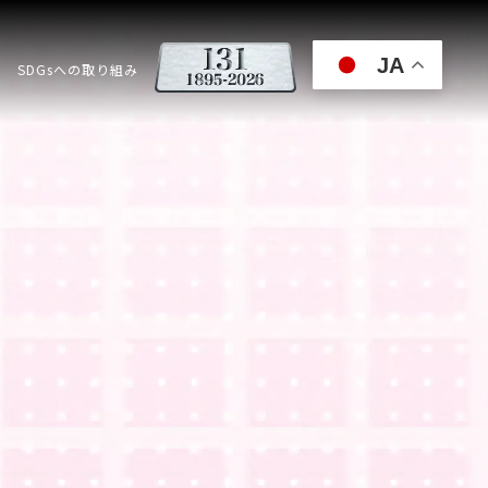
JA
SDGsへの取り組み