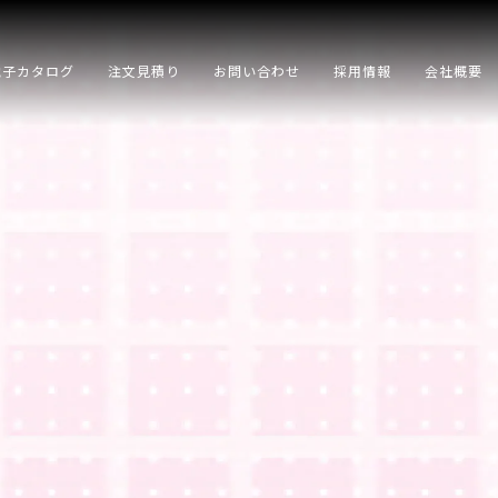
電子カタログ
注文見積り
お問い合わせ
採用情報
会社概要