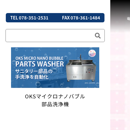
TEL 078-351-2531
FAX 078-361-1484
OKSマイクロナノバブル
部品洗浄機