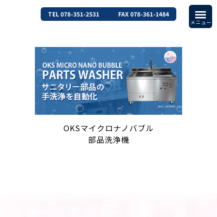
TEL 078-351-2531
FAX 078-361-1484
OKSマイクロナノバブル
部品洗浄機